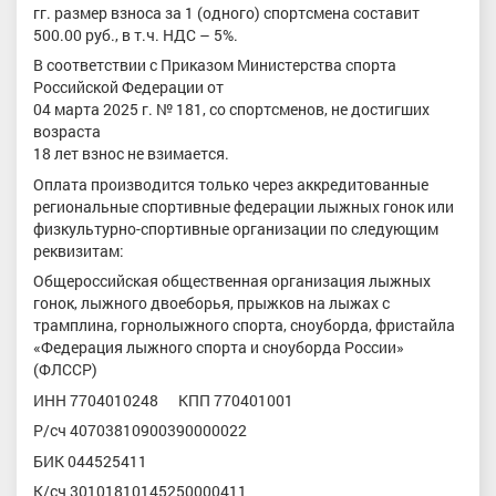
гг. размер взноса за 1 (одного) спортсмена составит
500.00 руб., в т.ч. НДС – 5%.
В соответствии с Приказом Министерства спорта
Российской Федерации от
04 марта 2025 г. № 181, со спортсменов, не достигших
возраста
18 лет взнос не взимается.
Оплата производится только через аккредитованные
региональные спортивные федерации лыжных гонок или
физкультурно-спортивные организации по следующим
реквизитам:
Общероссийская общественная организация лыжных
гонок, лыжного двоеборья, прыжков на лыжах с
трамплина, горнолыжного спорта, сноуборда, фристайла
«Федерация лыжного спорта и сноуборда России»
(ФЛССР)
ИНН 7704010248 КПП 770401001
Р/сч 40703810900390000022
БИК 044525411
К/сч 30101810145250000411