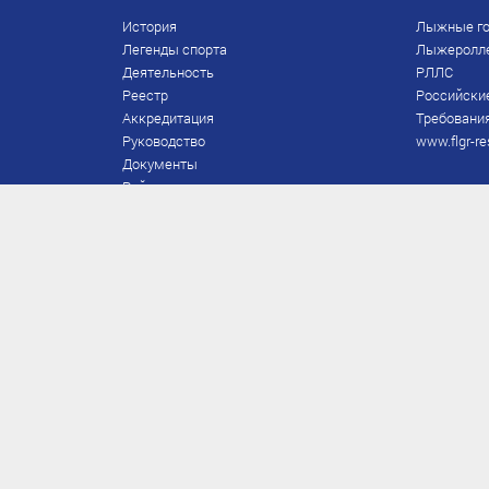
История
Лыжные го
Легенды спорта
Лыжеролл
Деятельность
РЛЛС
Реестр
Российски
Аккредитация
Требования
Руководство
www.flgr-re
Документы
Рейтинг
Награды Федерации
Охрана труда
Правила
Спонсоры
Завершение карьеры
Правила по лыжным гонкам
ЕВСК
FIS/RUS
ТД
Присвоение/подтверждение