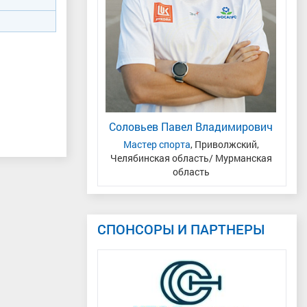
а Станиславовна
Соловьев Павел Владимирович
расноярский край/
Мастер спорта
, Приволжский,
МС, 
я область
Челябинская область/ Мурманская
область
СПОНСОРЫ И ПАРТНЕРЫ