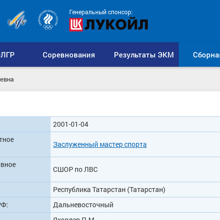
Генеральный спонсор:
ЛГР
Соревнования
Результаты ЭКМ
Сборна
еевна
2001-01-04
тное
Заслуженный мастер спорта
ивное
СШОР по ЛВС
Республика Татарстан (Татарстан)
РФ:
Дальневосточный
Яковлев П.М.