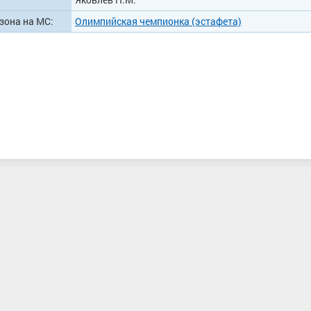
зона на МС:
Олимпийская чемпионка (эстафета)
ич
Забалуев Сергей Александрович
Дьякова Руслан
асть/
Мастер спорта, ПФО, Республика
Мастер спорта, К
Татарстан, Казань
Тюменска