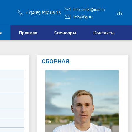
info_ccski@rssf.ru
Кар
+7(495) 637-06-15
сай
info@flgr.ru
я
Правила
Спонсоры
Контакты
СБОРНАЯ