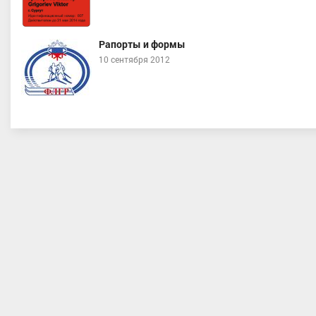
Рапорты и формы
10 сентября 2012
в Даниил Владиславович
Ившин Александр Николаев
порта, Свердловская область
МС, Приволжский, Удмуртская
Республика с. Якшур-Бодья