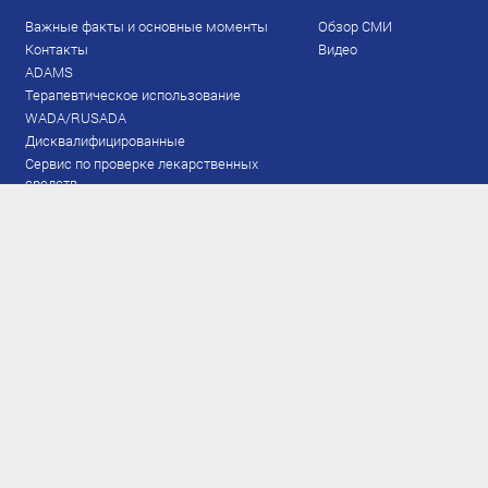
Важные факты и основные моменты
Обзор СМИ
Контакты
Видео
ADAMS
Терапевтическое использование
WADA/RUSADA
Дисквалифицированные
Сервис по проверке лекарственных
средств
Права и обязанности
Документы
Запрещенный список
Тестирование
Рейтинг
Результаты ЭКМ
Сборная
www.flgr-results.ru
Основной состав
Юниорский состав
Тренеры
Специалисты
Аппарат
Лыжероллеры