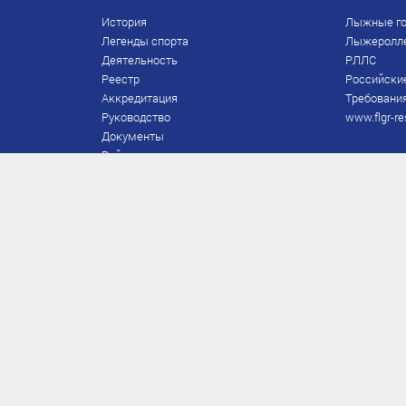
История
Лыжные го
Легенды спорта
Лыжеролл
Деятельность
РЛЛС
Реестр
Российски
Аккредитация
Требования
Руководство
www.flgr-re
Документы
Рейтинг
Награды Федерации
Охрана труда
Правила
Спонсоры
Завершение карьеры
Правила по лыжным гонкам
ЕВСК
FIS/RUS
ТД
Присвоение/подтверждение