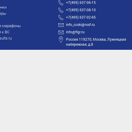
+7(495) 637-06-15
нки
+7(495) 637-08-10
еры
+7(495) 637-02-65
info_ccski@rssf.ru
е марафоны
 к ВС
info@flgr.ru
sults.ru
Россия 119270, Москва, Лужнецкая
набережная, д.8