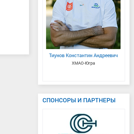
 Александрович
А
та, ХМАО-Югра
М
Тиунов Константин Андреевич
ХМАО-Югра
СПОНСОРЫ И ПАРТНЕРЫ