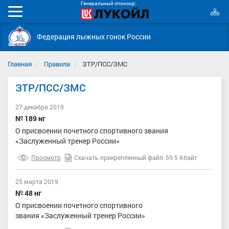
Генеральный спонсор:
К
Мобильное
с
меню
Федерация лыжных гонок России
Главная
Правила
ЗТР/ПСС/ЗМС
ЗТР/ПСС/ЗМС
27 декабря 2019
№ 189 нг
О присвоении почетного спортивного звания
«Заслуженный тренер России»
Просмотр
Скачать прикрепленный файл
59.5 Кбайт
25 марта 2019
№ 48 нг
О присвоении почетного спортивного
звания «Заслуженный тренер России»