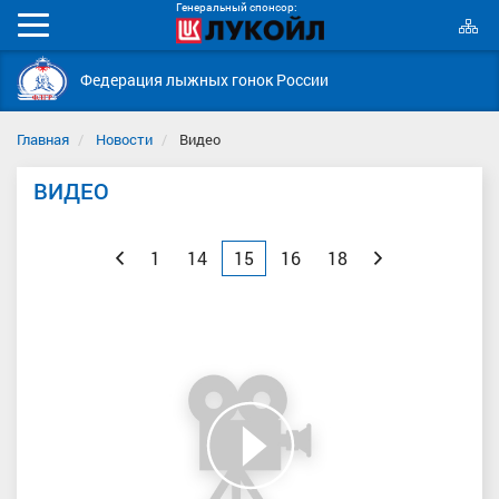
Генеральный спонсор:
К
Мобильное
с
меню
Федерация лыжных гонок России
Главная
Новости
Видео
ВИДЕО
Назад
1
14
15
16
18
Вперед