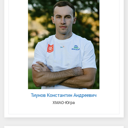
Тиунов Константин Андреевич
ХМАО-Югра
МС, 