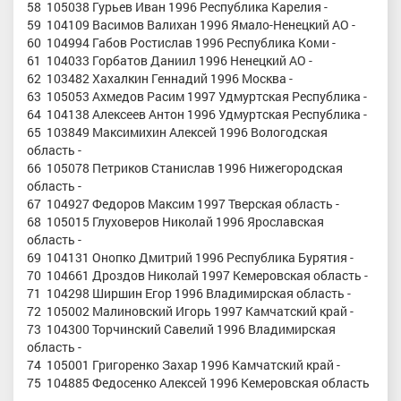
58 105038 Гурьев Иван 1996 Республика Карелия -
59 104109 Васимов Валихан 1996 Ямало-Ненецкий АО -
60 104994 Габов Ростислав 1996 Республика Коми -
61 104033 Горбатов Даниил 1996 Ненецкий АО -
62 103482 Хахалкин Геннадий 1996 Москва -
63 105053 Ахмедов Расим 1997 Удмуртская Республика -
64 104138 Алексеев Антон 1996 Удмуртская Республика -
65 103849 Максимихин Алексей 1996 Вологодская
область -
66 105078 Петриков Станислав 1996 Нижегородская
область -
67 104927 Федоров Максим 1997 Тверская область -
68 105015 Глуховеров Николай 1996 Ярославская
область -
69 104131 Онопко Дмитрий 1996 Республика Бурятия -
70 104661 Дроздов Николай 1997 Кемеровская область -
71 104298 Ширшин Егор 1996 Владимирская область -
72 105002 Малиновский Игорь 1997 Камчатский край -
73 104300 Торчинский Савелий 1996 Владимирская
область -
74 105001 Григоренко Захар 1996 Камчатский край -
75 104885 Федосенко Алексей 1996 Кемеровская область
-