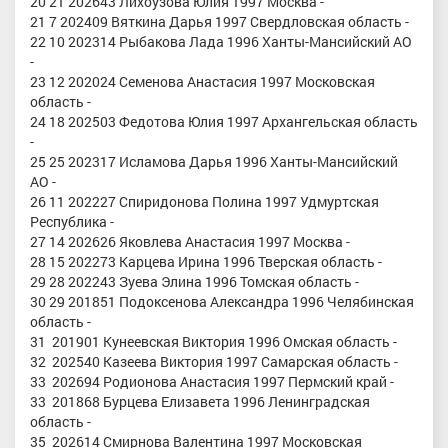
20 21 202643 Лихоузова Юлия 1997 Москва -
21 7 202409 Вяткина Дарья 1997 Свердловская область -
22 10 202314 Рыбакова Лада 1996 Ханты-Мансийский АО
-
23 12 202024 Семенова Анастасия 1997 Московская
область -
24 18 202503 Федотова Юлия 1997 Архангельская область
-
25 25 202317 Исламова Дарья 1996 Ханты-Мансийский
АО -
26 11 202227 Спиридонова Полина 1997 Удмуртская
Республика -
27 14 202626 Яковлева Анастасия 1997 Москва -
28 15 202273 Карцева Ирина 1996 Тверская область -
29 28 202243 Зуева Элина 1996 Томская область -
30 29 201851 Подоксенова Александра 1996 Челябинская
область -
31 201901 Кунеевская Виктория 1996 Омская область -
32 202540 Казеева Виктория 1997 Самарская область -
33 202694 Родионова Анастасия 1997 Пермский край -
33 201868 Бурцева Елизавета 1996 Ленинградская
область -
35 202614 Смирнова Валентина 1997 Московская