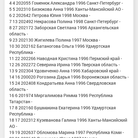
4 4 202055 Гоменюк Александра 1996 Санкт-Петербург -
5 5 202310 Бизюкова Анна 1996 Ханты-Мансийский АО -
6 2 202642 Петрова Юлия 1998 Москва -
7 13 202492 Некрасова Полина 1998 Санкт-Петербург -
8 27 202172 Заборская Светлана 1996 Архангельская
область -
9 23 202130 Жигилева Полина 1997 Москва -
10 30 202162 Батаногова Ольга 1996 Удмуртская
Республика -
11 22 202266 Наводная Кристина 1996 Пермский край -
12 26 202272 Северина Ирина 1996 Тверская область -
13 9 202304 Удовиченко Анна 1996 Хабаровский край -
14 16 200020 Рогозина Дарья 1996 Воронежская область -
15 24 202408 Кондратьева Анна 1996 Свердловская
область -
16 6 201974 Миргалимова Римма 1996 Республика
Татарстан -
17 8 202160 Бушмакина Екатерина 1996 Удмуртская
Республика -
18 17 202312 Кузеванова Галина 1996 Ханты-Мансийский
АО -
19 19 202637 Обломова Марина 1997 Республика Коми -