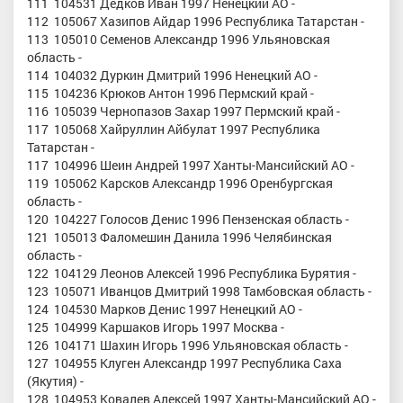
111 104531 Дедков Иван 1997 Ненецкий АО -
112 105067 Хазипов Айдар 1996 Республика Татарстан -
113 105010 Семенов Александр 1996 Ульяновская
область -
114 104032 Дуркин Дмитрий 1996 Ненецкий АО -
115 104236 Крюков Антон 1996 Пермский край -
116 105039 Чернопазов Захар 1997 Пермский край -
117 105068 Хайруллин Айбулат 1997 Республика
Татарстан -
117 104996 Шеин Андрей 1997 Ханты-Мансийский АО -
119 105062 Карсков Александр 1996 Оренбургская
область -
120 104227 Голосов Денис 1996 Пензенская область -
121 105013 Фаломешин Данила 1996 Челябинская
область -
122 104129 Леонов Алексей 1996 Республика Бурятия -
123 105071 Иванцов Дмитрий 1998 Тамбовская область -
124 104530 Марков Денис 1997 Ненецкий АО -
125 104999 Каршаков Игорь 1997 Москва -
126 104171 Шахин Игорь 1996 Ульяновская область -
127 104955 Клуген Александр 1997 Республика Саха
(Якутия) -
128 104953 Ковалев Алексей 1997 Ханты-Мансийский АО -