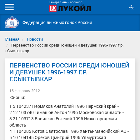
Генеральный спонсор:
К
Мобильное
с
меню
Федерация лыжных гонок России
Главная
Новости
Первенство России среди юношей и девушек 1996-1997 г.р.
г.Сыктывкар
ПЕРВЕНСТВО РОССИИ СРЕДИ ЮНОШЕЙ
И ДЕВУШЕК 1996-1997 Г.Р.
Г.СЫКТЫВКАР
16 февраля 2012
Юноши:
1 5 104237 Пермяков Анатолий 1996 Пермский край -
2 12 103740 Тимашов Антон 1996 Московская область -
3 21 103713 Вавилкин Евгений 1996 Нижегородская
область -
4 1 104285 Котов Святослав 1996 Ханты-Мансийский АО -
5 10 104145 Орехов Дмитрий 1996 Удмуртская