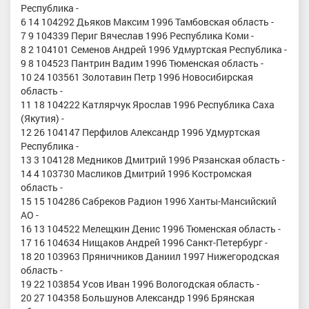
Республика -
6 14 104292 Дьяков Максим 1996 Тамбовская область -
7 9 104339 Периг Вячеслав 1996 Республика Коми -
8 2 104101 Семенов Андрей 1996 Удмуртская Республика -
9 8 104523 Пантрин Вадим 1996 Тюменская область -
10 24 103561 Золотавин Петр 1996 Новосибирская
область -
11 18 104222 Катлярчук Ярослав 1996 Республика Саха
(Якутия) -
12 26 104147 Перфилов Александр 1996 Удмуртская
Республика -
13 3 104128 Медников Дмитрий 1996 Рязанская область -
14 4 103730 Масликов Дмитрий 1996 Костромская
область -
15 15 104286 Сабреков Радион 1996 Ханты-Мансийский
АО -
16 13 104522 Мелещкин Денис 1996 Тюменская область -
17 16 104634 Нищаков Андрей 1996 Санкт-Петербург -
18 20 103963 Пряничников Даниил 1997 Нижегородская
область -
19 22 103854 Усов Иван 1996 Вологодская область -
20 27 104358 Большунов Александр 1996 Брянская