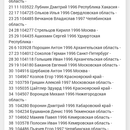
область -
21 11 103522 Лубнин Дмитрий 1996 Республика Хакасия -
22 17 104725 Ольков Илья 1996 Свердловская область -
23 25 104485 Вечканов Владислав 1997 Челябинская
область -
24 28 104277 Стрельцов Кирилл 1996 Москва -
25 29 104435 Ашихмин Сергей 1996 Удмуртская
Республика -
26 6 103928 Порошин Антон 1996 Архангельская область -
27 23 104012 Соколов Герман 1996 Санкт-Петербург -
28 30 104118 Голышев Иван 1996 Архангельская область -
29 19 104180 Баканов Евгений 1996 Московская область -
30 104916 Щербаков Антон 1996 Москва -
31 104967 Козлов Егор 1996 Красноярский край -
32 103759 Гришин Алексей 1997 Московская область -
33 105035 Цайтлер Эдуард 1996 Красноярский край -
34 104507 Воронцов Михаил 1996 Нижегородская
область -
35 104280 Воронин Дмитрий 1996 Хабаровский край -
36 104234 Бушманов Денис 1996 Тюменская область -
37 104662 Макеев Павел 1996 Кемеровская область -
38 103578 Полосин Иван 1996 Кемеровская область -
39 104486 Пьячев Егор 1997 Челябинская область -