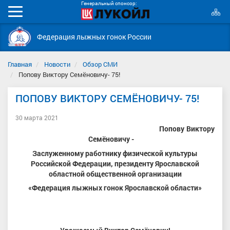
Генеральный спонсор:
К
Мобильное
с
меню
Федерация лыжных гонок России
Главная
Новости
Обзор СМИ
Попову Виктору Семёновичу- 75!
ПОПОВУ ВИКТОРУ СЕМЁНОВИЧУ- 75!
30 марта 2021
Попову Виктору
Семёновичу -
Заслуженному работнику физической культуры
Российской Федерации, президенту Ярославской
областной общественной организации
«Федерация лыжных гонок Ярославской области»