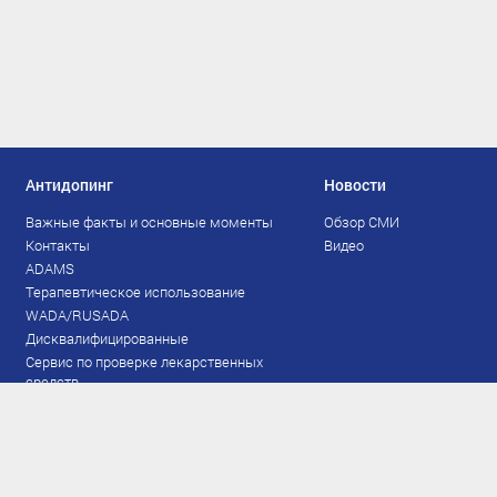
Антидопинг
Новости
Важные факты и основные моменты
Обзор СМИ
Контакты
Видео
ADAMS
Терапевтическое использование
WADA/RUSADA
Дисквалифицированные
Сервис по проверке лекарственных
средств
Права и обязанности
Документы
Запрещенный список
Тестирование