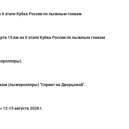
а II этапе Кубка России по лыжным гонкам
та 15 км на II этапе Кубка России по лыжным гонкам
жероллеры)
кам (лыжероллеры) "Спринт на Дворцовой".
 12-15 августа 2026 г.