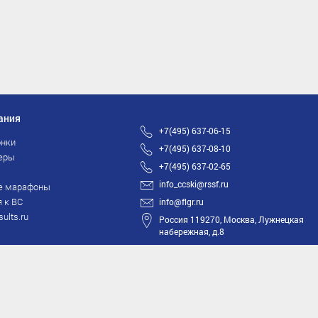
ания
+7(495) 637-06-15
нки
+7(495) 637-08-10
еры
+7(495) 637-02-65
info_ccski@rssf.ru
е марафоны
 к ВС
info@flgr.ru
sults.ru
Россия 119270, Москва, Лужнецкая
набережная, д.8