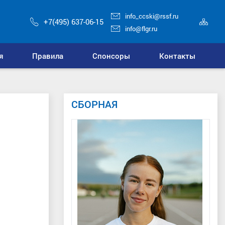
info_ccski@rssf.ru
Кар
+7(495) 637-06-15
сай
info@flgr.ru
я
Правила
Спонсоры
Контакты
СБОРНАЯ