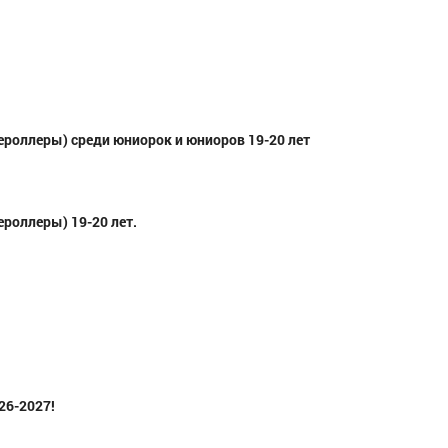
роллеры) среди юниорок и юниоров 19-20 лет
Плечёва Алён
Челябинск
Чертков Илья Михайлович
Пермский край
роллеры) 19-20 лет.
26-2027!