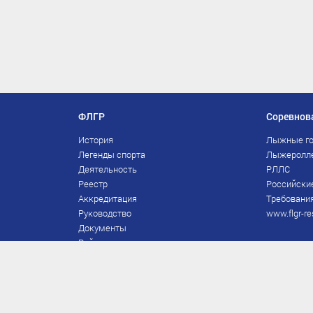
ФЛГР
Соревнов
История
Лыжные го
Легенды спорта
Лыжеролл
Деятельность
РЛЛС
Реестр
Российски
Аккредитация
Требования
Руководство
www.flgr-re
Документы
Рейтинг
Награды Федерации
Охрана труда