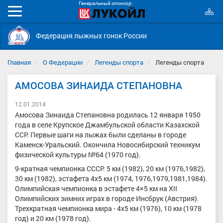
Генеральный спонсор:
К
Мобильное
с
меню
Федерация лыжных гонок России
Главная
О Федерации
Легенды спорта
Легенды спорта
АМОСОВА ЗИНАИДА СТЕПАНОВНА
12.01.2014
Амосова Зинаида Степановна родилась 12 января 1950
года в селе Крупское Джамбульской области Казахской
ССР. Первые шаги на лыжах были сделаны в городе
Каменск-Уральский. Окончила Новосибирский техникум
физической культуры №64 (1970 год).
9-кратная чемпионка СССР: 5 км (1982), 20 км (1976,1982),
30 км (1982), эстафета 4х5 км (1974, 1976,1979,1981,1984).
Олимпийская чемпионка в эстафете 4×5 км на XII
Олимпийских зимних играх в городе Инсбрук (Австрия).
Трехкратная чемпионка мира - 4х5 км (1976), 10 км (1978
год) и 20 км (1978 год).