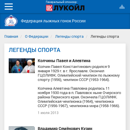
Генеральный спонсор:
К
Мобильное
с
меню
Федерация лыжных гонок России
Главная
О Федерации
Легенды спорта
Легенды спорта
ЛЕГЕНДЫ СПОРТА
Колчины Павел и Алевтина
Колчин Павел Константинович родился 9
января 1929 г. в г. Ярославле. Окончил
ГЦОЛИФК. Олимпийский чемпион по лыжному
спорту (1956), чемпион СССР (1953-1964).
Колчина Алевтина Павловна родилась 11
ноября 1930 года в п. Павловск ныне Очерского
района Пермского края. Окончила ГЦОЛИФК.
Олимпийская чемпионка (1964), чемпионка
СССР (1956-1967), чемпионка мира (1958-1966).
1 июля 2013
Владимир Семёнович Кузин