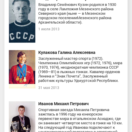
Владимир Семёнович Кузин родился в 1930
году в селе Лампожня Мезенского района
Северного края (ныне — в Мезенском
городском поселенииМезенского района
Архангельской области).
1 июля 2013
Кулакова Галина Алексеевна
Заслуженный мастер спорта (1972).
Чемпионка Олимпийских игр (1972, 1976), мира
(1970, 1974), неоднократная чемпионка СССР
(1969—81) в лыжных гонках. Кавалер орденов
Ленина и “Знак Почета”, Заслуженный
работник культуры Удмуртской Республики.
31 мая 2013
Иванов Михаил Петрович
Спортивная звезда Михаила Петровича
зажглась в 1996 году на юниорском
первенстве мира в итальянском Асиаджо, где
он занимает четвертое место в гонке на 10 км.
На следующий год Иванова подключают к
централизованной подготовке в спортивной