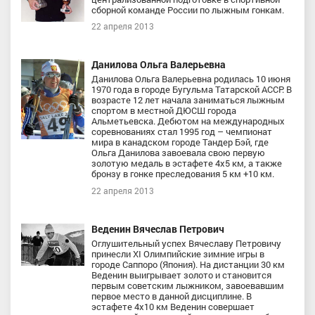
сборной команде России по лыжным гонкам.
22 апреля 2013
Данилова Ольга Валерьевна
Данилова Ольга Валерьевна родилась 10 июня
1970 года в городе Бугульма Татарской АССР. В
возрасте 12 лет начала заниматься лыжным
спортом в местной ДЮСШ города
Альметьевска. Дебютом на международных
соревнованиях стал 1995 год – чемпионат
мира в канадском городе Тандер Бэй, где
Ольга Данилова завоевала свою первую
золотую медаль в эстафете 4x5 км, а также
бронзу в гонке преследования 5 км +10 км.
22 апреля 2013
Веденин Вячеслав Петрович
Оглушительный успех Вячеславу Петровичу
принесли XI Олимпийские зимние игры в
городе Саппоро (Япония). На дистанции 30 км
Веденин выигрывает золото и становится
первым советским лыжником, завоевавшим
первое место в данной дисциплине. В
эстафете 4х10 км Веденин совершает