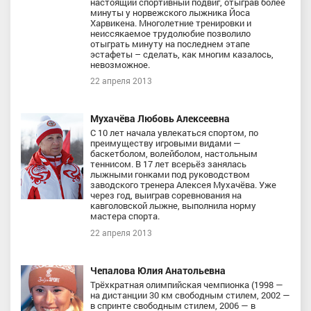
настоящий спортивный подвиг, отыграв более
минуты у норвежского лыжника Йоса
Харвикена. Многолетние тренировки и
неиссякаемое трудолюбие позволило
отыграть минуту на последнем этапе
эстафеты – сделать, как многим казалось,
невозможное.
22 апреля 2013
Мухачёва Любовь Алексеевна
С 10 лет начала увлекаться спортом, по
преимуществу игровыми видами —
баскетболом, волейболом, настольным
теннисом. В 17 лет всерьёз занялась
лыжными гонками под руководством
заводского тренера Алексея Мухачёва. Уже
через год, выиграв соревнования на
кавголовской лыжне, выполнила норму
мастера спорта.
22 апреля 2013
Чепалова Юлия Анатольевна
Трёхкратная олимпийская чемпионка (1998 —
на дистанции 30 км свободным стилем, 2002 —
в спринте свободным стилем, 2006 — в