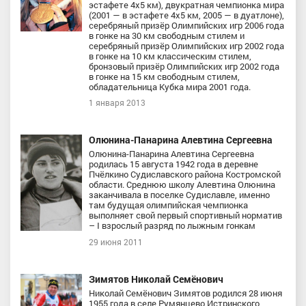
эстафете 4x5 км), двукратная чемпионка мира
(2001 — в эстафете 4х5 км, 2005 — в дуатлоне),
серебряный призёр Олимпийских игр 2006 года
в гонке на 30 км свободным стилем и
серебряный призёр Олимпийских игр 2002 года
в гонке на 10 км классическим стилем,
бронзовый призёр Олимпийских игр 2002 года
в гонке на 15 км свободным стилем,
обладательница Кубка мира 2001 года.
1 января 2013
Олюнина-Панарина Алевтина Сергеевна
Олюнина-Панарина Алевтина Сергеевна
родилась 15 августа 1942 года в деревне
Пчёлкино Судиславского района Костромской
области. Среднюю школу Алевтина Олюнина
заканчивала в поселке Судиславле, именно
там будущая олимпийская чемпионка
выполняет свой первый спортивный норматив
– I взрослый разряд по лыжным гонкам
29 июня 2011
Зимятов Николай Семёнович
Николай Семёнович Зимятов родился 28 июня
1955 года в селе Румянцево Истринского