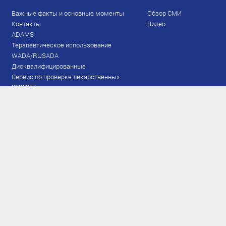
Важные факты и основные моменты
Обзор СМИ
Контакты
Видео
ADAMS
Терапевтическое использование
WADA/RUSADA
Дисквалифицированные
Сервис по проверке лекарственных
средств
Права и обязанности
Документы
Запрещенный список
Тестирование
Рейтинг
Результаты ЭКМ
Сборная
www.flgr-results.ru
Основной состав
Юниорский состав
Тренеры
Специалисты
Аппарат
Лыжероллеры