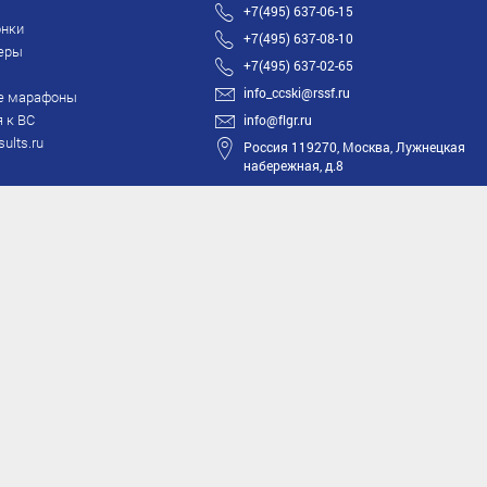
+7(495) 637-06-15
нки
+7(495) 637-08-10
еры
+7(495) 637-02-65
info_ccski@rssf.ru
е марафоны
 к ВС
info@flgr.ru
sults.ru
Россия 119270, Москва, Лужнецкая
набережная, д.8