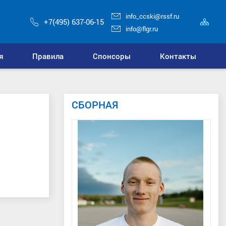
info_ccski@rssf.ru
Кар
+7(495) 637-06-15
сай
info@flgr.ru
я
Правила
Спонсоры
Контакты
СБОРНАЯ