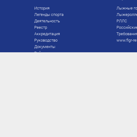
История
Лыжные го
Легенды спорта
Лыжеролл
Деятельность
РЛЛС
Реестр
Российски
Аккредитация
Требования
Руководство
www.flgr-re
Документы
Рейтинг
Награды Федерации
Охрана труда
Правила
Спонсоры
Завершение карьеры
Правила по лыжным гонкам
ЕВСК
FIS/RUS
ТД
Присвоение/подтверждение