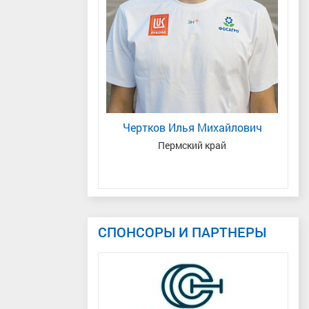
рина Алексеевна
Чертков Илья Михайлович
Пу
ральский, Тюменская
Пермский край
 г. Тюмень
СПОНСОРЫ И ПАРТНЕРЫ