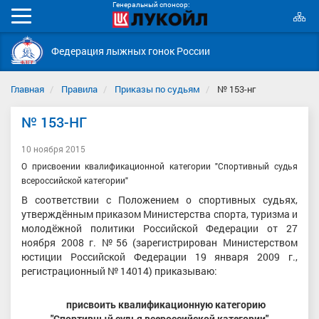
Генеральный спонсор:
К
Мобильное
с
меню
Федерация лыжных гонок России
Главная
Правила
Приказы по судьям
№ 153-нг
№ 153-НГ
10 ноября 2015
О присвоении квалификационной категории
"Спортивный судья
всероссийской категории"
В соответствии с Положением о спортивных судьях,
утверждённым приказом Министерства спорта, туризма и
молодёжной политики Российской Федерации от 27
ноября 2008 г. №56 (зарегистрирован Министерством
юстиции Российской Федерации 19 января 2009 г.,
регистрационный № 14014) приказываю:
присвоить квалификационную категорию
"Спортивный судья всероссийской категории"