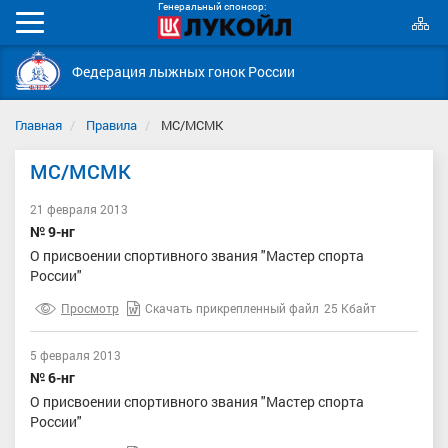
Генеральный спонсор:
К
Мобильное
с
меню
Федерация лыжных гонок России
Главная
Правила
МС/МСМК
МС/МСМК
21 февраля 2013
№ 9-нг
О присвоении спортивного звания "Мастер спорта
России"
Просмотр
Скачать прикрепленный файл
25 Кбайт
5 февраля 2013
№ 6-нг
О присвоении спортивного звания "Мастер спорта
России"