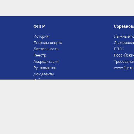
ФЛГР
Соревнов
История
Лыжные го
Легенды спорта
Лыжеролл
Деятельность
РЛЛС
Реестр
Российски
Аккредитация
Требования
Руководство
www.flgr-re
Документы
Рейтинг
Награды Федерации
Охрана труда
Правила
Спонсоры
Завершение карьеры