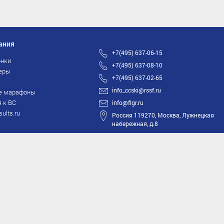
ания
+7(495) 637-06-15
нки
+7(495) 637-08-10
еры
+7(495) 637-02-65
info_ccski@rssf.ru
е марафоны
 к ВС
info@flgr.ru
sults.ru
Россия 119270, Москва, Лужнецкая
набережная, д.8