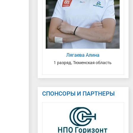
 Александрович
та, ХМАО-Югра
Лягаева Алина
Дь
1 разряд, Тюменская область
М
СПОНСОРЫ И ПАРТНЕРЫ