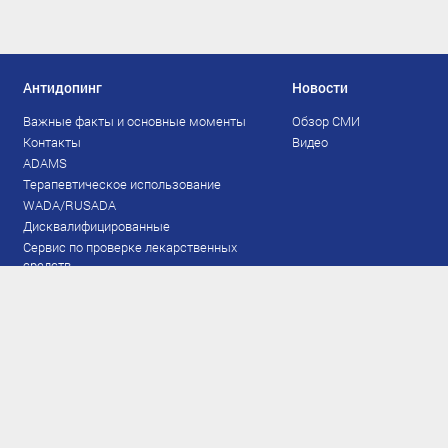
Антидопинг
Новости
Важные факты и основные моменты
Обзор СМИ
Контакты
Видео
ADAMS
Терапевтическое использование
WADA/RUSADA
Дисквалифицированные
Сервис по проверке лекарственных
средств
Права и обязанности
Документы
Запрещенный список
Тестирование
Рейтинг
Результаты ЭКМ
Сборная
www.flgr-results.ru
Основной состав