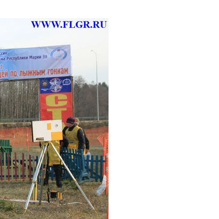
Кетов Матвей
Мастер спор
вич
Никитина Екатерина Алексеевна
Мастер спорта, Москва