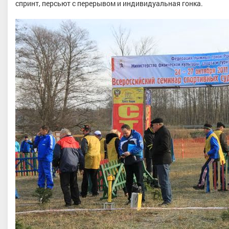
спринт, персьют с перерывом и индивидуальная гонка.
ва Екатерина Алексеевна
Пузанов Дмитрий Александро
спорта
, Уральский, Тюменская
Хабаровский край
область, г. Тюмень