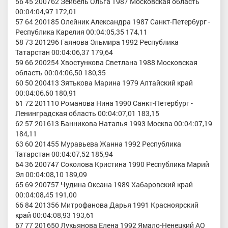
56 45 200762 Зейбель Ольга 1987 Московская область
00:04:04,97 172,01
57 64 200185 Олейник Александра 1987 Санкт-Петербург -
Республика Карелия 00:04:05,35 174,11
58 73 201296 Гаянова Эльмира 1992 Республика
Татарстан 00:04:06,37 179,64
59 66 200254 Хвостункова Светлана 1988 Московская
область 00:04:06,50 180,35
60 50 200413 Зятькова Марина 1979 Алтайский край
00:04:06,60 180,91
61 72 201110 Романова Нина 1990 Санкт-Петербург -
Ленинградская область 00:04:07,01 183,15
62 57 201613 Банникова Наталья 1993 Москва 00:04:07,19
184,11
63 60 201455 Муравьева Жанна 1992 Республика
Татарстан 00:04:07,52 185,94
64 36 200747 Соколова Кристина 1990 Республика Марий
Эл 00:04:08,10 189,09
65 69 200757 Чудина Оксана 1989 Хабаровский край
00:04:08,45 191,00
66 84 201356 Митрофанова Дарья 1991 Красноярский
край 00:04:08,93 193,61
67 77 201650 Лукьянова Елена 1992 Ямало-Ненецкий АО