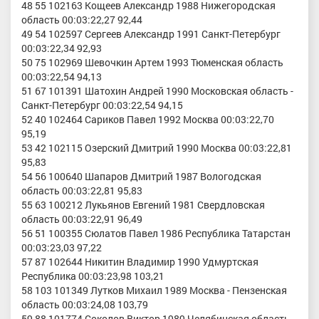
48 55 102163 Кощеев Александр 1988 Нижегородская
область 00:03:22,27 92,44
49 54 102597 Сергеев Александр 1991 Санкт-Петербург
00:03:22,34 92,93
50 75 102969 Шевочкин Артем 1993 Тюменская область
00:03:22,54 94,13
51 67 101391 Шатохин Андрей 1990 Московская область -
Санкт-Петербург 00:03:22,54 94,15
52 40 102464 Сариков Павел 1992 Москва 00:03:22,70
95,19
53 42 102115 Озерский Дмитрий 1990 Москва 00:03:22,81
95,83
54 56 100640 Шапаров Дмитрий 1987 Вологодская
область 00:03:22,81 95,83
55 63 100212 Лукьянов Евгений 1981 Свердловская
область 00:03:22,91 96,49
56 51 100355 Сюлатов Павел 1986 Республика Татарстан
00:03:23,03 97,22
57 87 102644 Никитин Владимир 1990 Удмуртская
Республика 00:03:23,98 103,21
58 103 101349 Лутков Михаил 1989 Москва - Пензенская
область 00:03:24,08 103,79
59 88 101774 Соколов Виктор 1989 Челябинская область