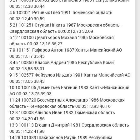
00:03:12,38 30,44
4 6 102321 Ретивых Глеб 1991 Тюменская область
00:03:12,40 30,59
5 21 101251 Ступак Никита 1987 Московская область -
Свердловская область 00:03:12,73 32,69
6 12 100100 Девятьяров Михаил 1985 Московская
область 00:03:13,15 35,27
7 9 101151 Гафаров Антон 1987 Ханты-Мансийский АО
00:03:13,17 35,45
8 45 100850 Власов Андрей 1986 Республика Коми
00:03:13,58 38,01
9 15 102577 Файзулов Ильдар 1991 Ханты-Мансийский АО
00:03:13,65 38,43
10 10 100105 Дементьев Евгений 1983 Ханты-Мансийский
АО 00:03:13,75 39,03
11 24 100720 Бессмертных Александр 1986 Московская
область - Кемеровская область 00:03:13,93 40,16
12 8 100008 Алыпов Иван 1982 Тюменская область
00:03:14,20 41,86
13 3 100113 Егошин Дмитрий 1981 Свердловская область
00:03:14,22 41,98
14 28 101389 Шакирзянов Рауль 1989 Республика