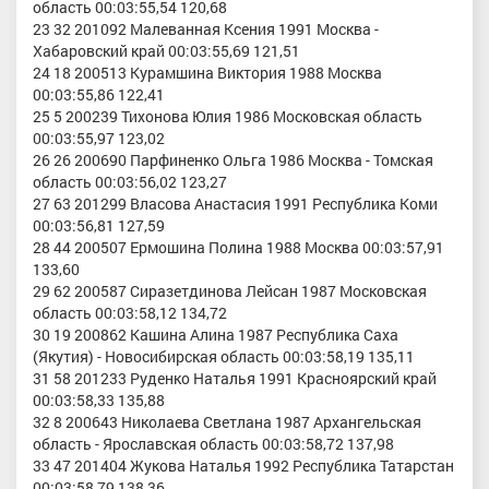
область 00:03:55,54 120,68
23 32 201092 Малеванная Ксения 1991 Москва -
Хабаровский край 00:03:55,69 121,51
24 18 200513 Курамшина Виктория 1988 Москва
00:03:55,86 122,41
25 5 200239 Тихонова Юлия 1986 Московская область
00:03:55,97 123,02
26 26 200690 Парфиненко Ольга 1986 Москва - Томская
область 00:03:56,02 123,27
27 63 201299 Власова Анастасия 1991 Республика Коми
00:03:56,81 127,59
28 44 200507 Ермошина Полина 1988 Москва 00:03:57,91
133,60
29 62 200587 Сиразетдинова Лейсан 1987 Московская
область 00:03:58,12 134,72
30 19 200862 Кашина Алина 1987 Республика Саха
(Якутия) - Новосибирская область 00:03:58,19 135,11
31 58 201233 Руденко Наталья 1991 Красноярский край
00:03:58,33 135,88
32 8 200643 Николаева Светлана 1987 Архангельская
область - Ярославская область 00:03:58,72 137,98
33 47 201404 Жукова Наталья 1992 Республика Татарстан
00:03:58,79 138,36