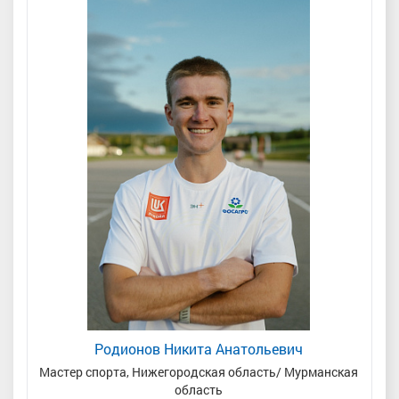
Кочегаров Кирилл Александрович
Родионов Никита Анатольевич
Мастер спорта, Нижегородская область/ Мурманская
Мастер спорта, Тюменская область
За
область