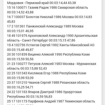
Мордовия - Пермский край 00:03:14,44 43,38
15 16 100071 Газиев Радик 1986 Самарская область
00:03:14,52 43,88
16 7 100037 Болотов Николай 1986 Москва 00:03:14,83
45,83
17 2 101361 Панжинский Александр 1989 Москва
00:03:15,01 46,95
18 49 101979 Архиповский Александр 1990 Архангельская
область - Санкт-Петербург 00:03:15,15 47,86
19 4 102756 Устюгов Сергей 1992 Ханты-Мансийский АО
00:03:15,48 49,87
20 30 101839 Виценко Алексей 1990 Республика Коми
00:03:15,59 50,56
21 23 100277 Петухов Алексей 1983 Москва - Мурманская
область 00:03:15,88 52,43
22 25 101343 Кисляков Егор 1988 Республика Коми
00:03:15,99 53,09
23 37 101210 Чванов Сергей 1988 Рязанская область
00:03:16,25 54,71
24 22 101163 Япаров Дмитрий 1986 Удмуртская
Республика 00:03:16,59 56,83
25 17 101173 Парфенов Андрей 1987 Тюменская область