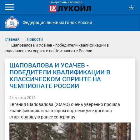
Генеральный спонсор:
К
Мобильное
с
меню
Федерация лыжных гонок России
Главная
Новости
Шаповалова и Усачев - победители квалификации в
классическом спринте на Чемпионате России
ШАПОВАЛОВА И УСАЧЕВ -
ПОБЕДИТЕЛИ КВАЛИФИКАЦИИ В
КЛАССИЧЕСКОМ СПРИНТЕ НА
ЧЕМПИОНАТЕ РОССИИ
24 марта 2012
Евгения Шаповалова (ХМАО) очень уверенно прошла
квалификацию и на втором подъеме уже догнала
стартовавшую ранее соперницу