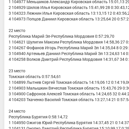
1 104977 Меньшиков Александр Кировская область 15:01,13 29
2 104929 Шилов Илья Кировская область 15:41,99 28 0:30:43,1
3 104323 Лежнин Илья Кировская область 13:13,15 12 0:43:56,
4 104973 Попцов Даниил Кировская область 13:25,64 20 0:57:2
22 место
Республика Марий Эл-Республика Мордовия 0:57:29,70
1 104621 Шулигин Максим Республика Мордовия 14:58,36 27 0:
2 104267 Фофанов Игорь Республика Марий Эл 14:35,04 8 0:29:
3 104940 Артемьев Даниил Республика Марий Эл 13:24,63 14 0:
4 104258 Волков Дмитрий Республика Мордовия 14:31,67 34 0:
23 место
Томская область 0:57:54,61
1 104899 Лытнев Сергей Томская область 14:19,06 12 0:14:19,0
2 104903 Малышкин Вячеслав Томская область 15:43,76 29 0:3
3 104900 Сафронов Алексей Томская область 14:24,65 32 0:44:
4 104203 Ткаченко Василий Томская область 13:27,14 21 0:57:5
24 место
Республика Бурятия 0:58:14,72
1 104950 Ожигов Юрий Республика Бурятия 14:37,45 21 0:14:37
2 104131 Онопко Дмитрий Республика Бурятия 15:10,99 17 0:29