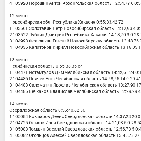
4 103928 Порошин Антон Архангельская область 12:34,77 6 0:5
12 место
Новосибирская обл.-Республика Хакасия 0:55:33,42 72
1 103561 Золотавин Петр Новосибирская область 14:12,93 4 0:
2 103522 Лубнин Дмитрий Республика Хакасия 14:13,70 3 0:28:
3 104993 Федюшкин Евгений Новосибирская область 13:48,76 2
4 104935 Капитонов Кирилл Новосибирская область 13:18,03 15
13 место
Челябинская область 0:55:38,36 64
1 104471 Истамгулов Дим Челябинская область 14:42,61 24 0:1
2 104486 Пьячев Егор Челябинская область 14:58,56 14 0:29:41
3 104483 Саломатин Ярослав Челябинская область 13:27,90 17 
4 104485 Вечканов Владислав Челябинская область 12:29,29 4 
14 место
Свердловская область 0:55:40,82 56
1 105084 Кокшаров Денис Свердловская область 14:37,23 20 0:
2 104725 Ольков Илья Свердловская область 14:21,08 5 0:28:5
3 105083 Томшин Василий Свердловская область 12:56,73 5 0:4
4 105082 Огольцов Алексей Свердловская область 13:45,78 27 