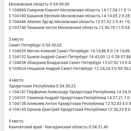
Московская область 0:54:09,90
1 104869 Смирнов Кирилл Московская область 14:17,54 11 0:14
2 104180 Баканов Евгений Московская область 14:10,05 2 0:28:
3 104446 Абелян Эдгар Московская область 12:51,52 2 0:41:19,
4 103740 Тимашов Антон Московская область 12:50,79 11 0:54:
3 место
ов Андрей Владимирович
Санкт-Петербург 0:54:30,02
Костромская область
1 104635 Митин Алексей Санкт-Петербург 14:14,86 8 0:14:14,86
Ившин Александр Николаев
2 104152 Быков Андрей Санкт-Петербург 14:43,00 12 0:28:57,86
МС, Приволжский, Удмуртская
3 104638 Абакумов Владислав Санкт-Петербург 13:07,92 10 0:4
Республика с. Якшур-Бодья
4 104634 Нищаков Андрей Санкт-Петербург 12:24,24 3 0:54:30,
4 место
Удмуртская Республика 0:54:30,23
1 104147 Перфилов Александр Удмуртская Республика 14:34,36 
2 104101 Семенов Андрей Удмуртская Республика 14:27,21 7 0:
3 104138 Алексеев Антон Удмуртская Республика 12:52,43 4 0:4
4 104145 Орехов Дмитрий Удмуртская Республика 12:36,23 8 0:
5 место
Камчатский край - Магаданская область 0:54:31,40