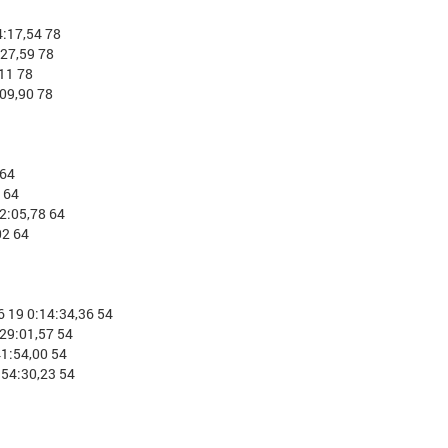
:17,54 78
27,59 78
11 78
09,90 78
 64
ич
Горбунов Иван Евгеньевич
Сорина Тать
 64
Мастер спорта
, ПФО, Республика
Заслуженный масте
2:05,78 64
Татарстан, Казань
Тюменская обл
02 64
19 0:14:34,36 54
29:01,57 54
1:54,00 54
54:30,23 54