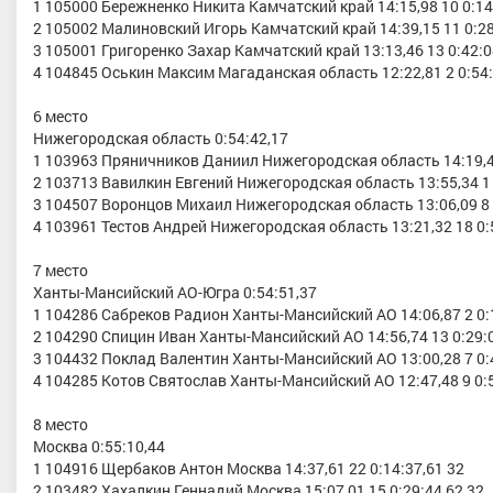
1 105000 Бережненко Никита Камчатский край 14:15,98 10 0:14
2 105002 Малиновский Игорь Камчатский край 14:39,15 11 0:28
3 105001 Григоренко Захар Камчатский край 13:13,46 13 0:42:0
4 104845 Оськин Максим Магаданская область 12:22,81 2 0:54:
6 место
Нижегородская область 0:54:42,17
1 103963 Пряничников Даниил Нижегородская область 14:19,42
2 103713 Вавилкин Евгений Нижегородская область 13:55,34 1 
3 104507 Воронцов Михаил Нижегородская область 13:06,09 8 
4 103961 Тестов Андрей Нижегородская область 13:21,32 18 0:
7 место
Ханты-Мансийский АО-Югра 0:54:51,37
1 104286 Сабреков Радион Ханты-Мансийский АО 14:06,87 2 0:
2 104290 Спицин Иван Ханты-Мансийский АО 14:56,74 13 0:29:0
3 104432 Поклад Валентин Ханты-Мансийский АО 13:00,28 7 0:
4 104285 Котов Святослав Ханты-Мансийский АО 12:47,48 9 0:5
8 место
Москва 0:55:10,44
1 104916 Щербаков Антон Москва 14:37,61 22 0:14:37,61 32
2 103482 Хахалкин Геннадий Москва 15:07,01 15 0:29:44,62 32