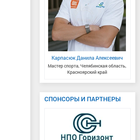
яна Андреевна
Карпасюк Данила Алексеевич
Г
р спорта
, Уральский,
Мастер спорта, Челябинская область,
М
асть, г.Тюмень
Красноярский край
СПОНСОРЫ И ПАРТНЕРЫ