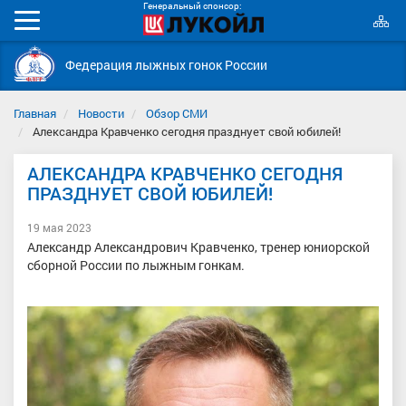
Генеральный спонсор:
К
Мобильное
с
меню
Федерация лыжных гонок России
Главная
Новости
Обзор СМИ
Александра Кравченко сегодня празднует свой юбилей!
АЛЕКСАНДРА КРАВЧЕНКО СЕГОДНЯ
ПРАЗДНУЕТ СВОЙ ЮБИЛЕЙ!
19 мая 2023
Александр Александрович Кравченко, тренер юниорской
сборной России по лыжным гонкам.