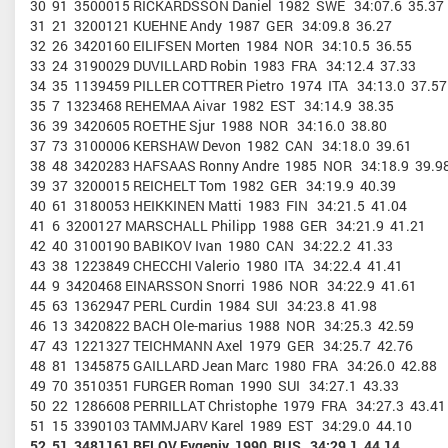
30 91 3500015 RICKARDSSON Daniel 1982 SWE 34:07.6 35.37
31 21 3200121 KUEHNE Andy 1987 GER 34:09.8 36.27
32 26 3420160 EILIFSEN Morten 1984 NOR 34:10.5 36.55
33 24 3190029 DUVILLARD Robin 1983 FRA 34:12.4 37.33
34 35 1139459 PILLER COTTRER Pietro 1974 ITA 34:13.0 37.57
35 7 1323468 REHEMAA Aivar 1982 EST 34:14.9 38.35
36 39 3420605 ROETHE Sjur 1988 NOR 34:16.0 38.80
37 73 3100006 KERSHAW Devon 1982 CAN 34:18.0 39.61
38 48 3420283 HAFSAAS Ronny Andre 1985 NOR 34:18.9 39.9
39 37 3200015 REICHELT Tom 1982 GER 34:19.9 40.39
40 61 3180053 HEIKKINEN Matti 1983 FIN 34:21.5 41.04
41 6 3200127 MARSCHALL Philipp 1988 GER 34:21.9 41.21
42 40 3100190 BABIKOV Ivan 1980 CAN 34:22.2 41.33
43 38 1223849 CHECCHI Valerio 1980 ITA 34:22.4 41.41
44 9 3420468 EINARSSON Snorri 1986 NOR 34:22.9 41.61
45 63 1362947 PERL Curdin 1984 SUI 34:23.8 41.98
46 13 3420822 BACH Ole-marius 1988 NOR 34:25.3 42.59
47 43 1221327 TEICHMANN Axel 1979 GER 34:25.7 42.76
48 81 1345875 GAILLARD Jean Marc 1980 FRA 34:26.0 42.88
49 70 3510351 FURGER Roman 1990 SUI 34:27.1 43.33
50 22 1286608 PERRILLAT Christophe 1979 FRA 34:27.3 43.41
51 15 3390103 TAMMJARV Karel 1989 EST 34:29.0 44.10
52 51 3481161 BELOV Evgeniy 1990 RUS 34:29.1 44.14