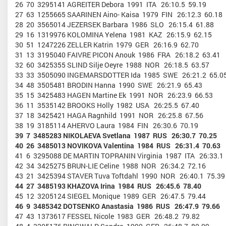
26 70 3295141 AGREITER Debora 1991 ITA 26:10.5 59.19
27 63 1255665 SAARINEN Aino- Kaisa 1979 FIN 26:12.3 60.18
28 20 3565014 JEZERSEK Barbara 1986 SLO 26:15.4 61.88
29 16 1319976 KOLOMINA Yelena 1981 KAZ 26:15.9 62.15
30 51 1247226 ZELLER Katrin 1979 GER 26:16.9 62.70
31 13 3195040 FAIVRE PICON Anouk 1986 FRA 26:18.2 63.41
32 60 3425355 SLIND Silje Oeyre 1988 NOR 26:18.5 63.57
33 33 3505090 INGEMARSDOTTER Ida 1985 SWE 26:21.2 65.0
34 48 3505481 BRODIN Hanna 1990 SWE 26:21.9 65.43
35 15 3425483 HAGEN Martine Ek 1991 NOR 26:23.9 66.53
36 11 3535142 BROOKS Holly 1982 USA 26:25.5 67.40
37 18 3425421 HAGA Ragnhild 1991 NOR 26:25.8 67.56
38 19 3185114 AHERVO Laura 1984 FIN 26:30.6 70.19
39 7 3485283 NIKOLAEVA Svetlana 1987 RUS 26:30.7 70.25
40 26 3485013 NOVIKOVA Valentina 1984 RUS 26:31.4 70.63
41 6 3295088 DE MARTIN TOPRANIN Virginia 1987 ITA 26:33.1
42 34 3425275 BRUN-LIE Celine 1988 NOR 26:34.2 72.16
43 21 3425394 STAVER Tuva Toftdahl 1990 NOR 26:40.1 75.39
44 27 3485193 KHAZOVA Irina 1984 RUS 26:45.6 78.40
45 12 3205124 SIEGEL Monique 1989 GER 26:47.5 79.44
46 9 3485342 DOTSENKO Anastasia 1986 RUS 26:47.9 79.66
47 43 1373617 FESSEL Nicole 1983 GER 26:48.2 79.82