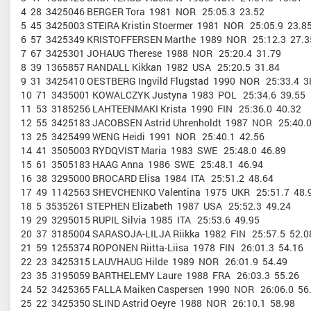
4 28 3425046 BERGER Tora 1981 NOR 25:05.3 23.52
5 45 3425003 STEIRA Kristin Stoermer 1981 NOR 25:05.9 23.8
6 57 3425349 KRISTOFFERSEN Marthe 1989 NOR 25:12.3 27.3
7 67 3425301 JOHAUG Therese 1988 NOR 25:20.4 31.79
8 39 1365857 RANDALL Kikkan 1982 USA 25:20.5 31.84
9 31 3425410 OESTBERG Ingvild Flugstad 1990 NOR 25:33.4 3
10 71 3435001 KOWALCZYK Justyna 1983 POL 25:34.6 39.55
11 53 3185256 LAHTEENMAKI Krista 1990 FIN 25:36.0 40.32
12 55 3425183 JACOBSEN Astrid Uhrenholdt 1987 NOR 25:40.0
13 25 3425499 WENG Heidi 1991 NOR 25:40.1 42.56
14 41 3505003 RYDQVIST Maria 1983 SWE 25:48.0 46.89
15 61 3505183 HAAG Anna 1986 SWE 25:48.1 46.94
16 38 3295000 BROCARD Elisa 1984 ITA 25:51.2 48.64
17 49 1142563 SHEVCHENKO Valentina 1975 UKR 25:51.7 48.
18 5 3535261 STEPHEN Elizabeth 1987 USA 25:52.3 49.24
19 29 3295015 RUPIL Silvia 1985 ITA 25:53.6 49.95
20 37 3185004 SARASOJA-LILJA Riikka 1982 FIN 25:57.5 52.0
21 59 1255374 ROPONEN Riitta-Liisa 1978 FIN 26:01.3 54.16
22 23 3425315 LAUVHAUG Hilde 1989 NOR 26:01.9 54.49
23 35 3195059 BARTHELEMY Laure 1988 FRA 26:03.3 55.26
24 52 3425365 FALLA Maiken Caspersen 1990 NOR 26:06.0 56
25 22 3425350 SLIND Astrid Oeyre 1988 NOR 26:10.1 58.98