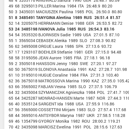
48 4 3205176 RINGWALD Sandra 1990 GER 26:48.7 80.09
49 68 3295013 PILLER Marina 1984 ITA 26:48.9 80.20
50 3 3435031 MACIUSZEK Paulina 1985 POL 26:50.0 80.80
51 8 3485491 TANYGINA Alevtina 1989 RUS 26:51.4 81.57
52 14 3205075 HERRMANN Denise 1988 GER 26:53.5 82.72
53 24 3485198 IVANOVA Julia 1985 RUS 26:54.3 83.16
54 54 3535320 BJORNSEN Sadie 1989 USA 27:01.5 87.10
55 1 3565034 CEBASEK Alenka 1989 SLO 27:08.3 90.82
56 62 3495008 ORGUE Laura 1986 SPA 27:13.6 93.72
57 17 1293107 BOEHLER Stefanie 1981 GER 27:15.0 94.48
58 58 3195056 JEAN Aurore 1985 FRA 27:18.1 96.18
59 2 3505018 HANSSON Jenny 1980 SWE 27:20.1 97.27
60 50 3675019 SLONOVA Anastasia 1991 KAZ 27:28.7 101.98
61 10 3195010 HUGUE Coraline 1984 FRA 27:31.3 103.40
62 36 3675018 MATROSSOVA Marina 1990 KAZ 27:35.0 105.4
63 66 3565002 FABJAN Vesna 1985 SLO 27:37.5 106.79
64 32 3435004 SZYMANCZAK Agnieszka 1984 POL 27:41.7 10
65 64 3425287 MONRAD-HANSEN Marte 1987 NOR 27:44.3 11
66 40 3535124 SARGENT Ida 1988 USA 27:55.9 116.86
67 56 3565000 COSSETTINI Mirjam 1983 SLO 27:57.4 117.68
68 44 3695016 ANTSYBOR Maryna 1987 UKR 27:58.5 118.28
69 46 1354799 GYORGY Monika 1982 ROU 28:00.2 119.21
70 42 3435098 MARCISZ Ewelina 1991 POL 28:15.6 127.63