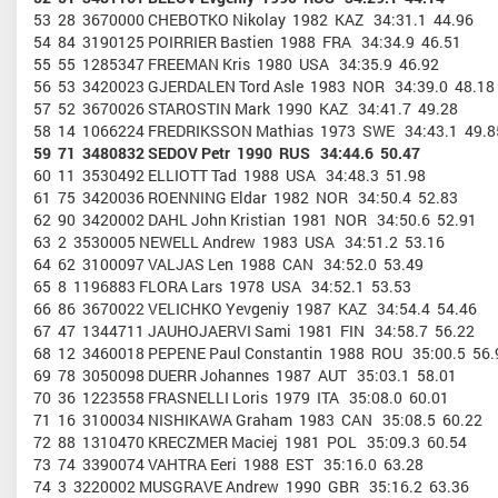
53 28 3670000 CHEBOTKO Nikolay 1982 KAZ 34:31.1 44.96
54 84 3190125 POIRRIER Bastien 1988 FRA 34:34.9 46.51
55 55 1285347 FREEMAN Kris 1980 USA 34:35.9 46.92
56 53 3420023 GJERDALEN Tord Asle 1983 NOR 34:39.0 48.18
57 52 3670026 STAROSTIN Mark 1990 KAZ 34:41.7 49.28
58 14 1066224 FREDRIKSSON Mathias 1973 SWE 34:43.1 49.8
59 71 3480832 SEDOV Petr 1990 RUS 34:44.6 50.47
60 11 3530492 ELLIOTT Tad 1988 USA 34:48.3 51.98
61 75 3420036 ROENNING Eldar 1982 NOR 34:50.4 52.83
62 90 3420002 DAHL John Kristian 1981 NOR 34:50.6 52.91
63 2 3530005 NEWELL Andrew 1983 USA 34:51.2 53.16
64 62 3100097 VALJAS Len 1988 CAN 34:52.0 53.49
65 8 1196883 FLORA Lars 1978 USA 34:52.1 53.53
66 86 3670022 VELICHKO Yevgeniy 1987 KAZ 34:54.4 54.46
67 47 1344711 JAUHOJAERVI Sami 1981 FIN 34:58.7 56.22
68 12 3460018 PEPENE Paul Constantin 1988 ROU 35:00.5 56.
69 78 3050098 DUERR Johannes 1987 AUT 35:03.1 58.01
70 36 1223558 FRASNELLI Loris 1979 ITA 35:08.0 60.01
71 16 3100034 NISHIKAWA Graham 1983 CAN 35:08.5 60.22
72 88 1310470 KRECZMER Maciej 1981 POL 35:09.3 60.54
73 74 3390074 VAHTRA Eeri 1988 EST 35:16.0 63.28
74 3 3220002 MUSGRAVE Andrew 1990 GBR 35:16.2 63.36