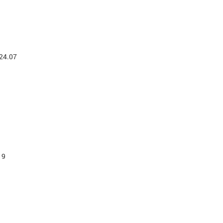
24.07
ич
Тиунов Константин Андреевич
Сорина Тать
ть,
ХМАО-Югра
Заслуженный масте
Тюменская обл
19