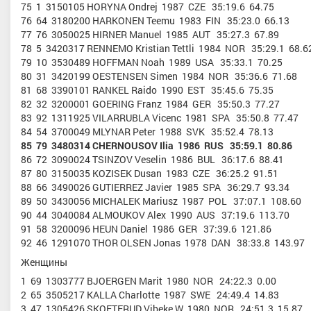
75 1 3150105 HORYNA Ondrej 1987 CZE 35:19.6 64.75
76 64 3180200 HARKONEN Teemu 1983 FIN 35:23.0 66.13
77 76 3050025 HIRNER Manuel 1985 AUT 35:27.3 67.89
78 5 3420317 RENNEMO Kristian Tettli 1984 NOR 35:29.1 68.6
79 10 3530489 HOFFMAN Noah 1989 USA 35:33.1 70.25
80 31 3420199 OESTENSEN Simen 1984 NOR 35:36.6 71.68
81 68 3390101 RANKEL Raido 1990 EST 35:45.6 75.35
82 32 3200001 GOERING Franz 1984 GER 35:50.3 77.27
83 92 1311925 VILARRUBLA Vicenc 1981 SPA 35:50.8 77.47
84 54 3700049 MLYNAR Peter 1988 SVK 35:52.4 78.13
85 79 3480314 CHERNOUSOV Ilia 1986 RUS 35:59.1 80.86
86 72 3090024 TSINZOV Veselin 1986 BUL 36:17.6 88.41
87 80 3150035 KOZISEK Dusan 1983 CZE 36:25.2 91.51
88 66 3490026 GUTIERREZ Javier 1985 SPA 36:29.7 93.34
89 50 3430056 MICHALEK Mariusz 1987 POL 37:07.1 108.60
90 44 3040084 ALMOUKOV Alex 1990 AUS 37:19.6 113.70
91 58 3200096 HEUN Daniel 1986 GER 37:39.6 121.86
92 46 1291070 THOR OLSEN Jonas 1978 DAN 38:33.8 143.97
Женщины
1 69 1303777 BJOERGEN Marit 1980 NOR 24:22.3 0.00
2 65 3505217 KALLA Charlotte 1987 SWE 24:49.4 14.83
3 47 1305426 SKOFTERUD Vibeke W 1980 NOR 24:51.3 15.87