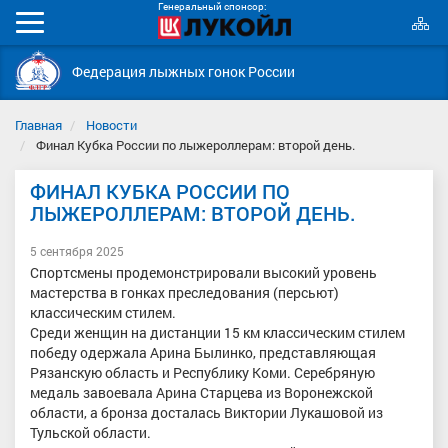
Генеральный спонсор:
К
Мобильное
с
меню
Федерация лыжных гонок России
Главная
Новости
Финал Кубка России по лыжероллерам: второй день.
ФИНАЛ КУБКА РОССИИ ПО
ЛЫЖЕРОЛЛЕРАМ: ВТОРОЙ ДЕНЬ.
5 сентября 2025
Спортсмены продемонстрировали высокий уровень
мастерства в гонках преследования (персьют)
классическим стилем.
Среди женщин на дистанции 15 км классическим стилем
победу одержала Арина Былинко, представляющая
Рязанскую область и Республику Коми. Серебряную
медаль завоевала Арина Старцева из Воронежской
области, а бронза досталась Виктории Лукашовой из
Тульской области.