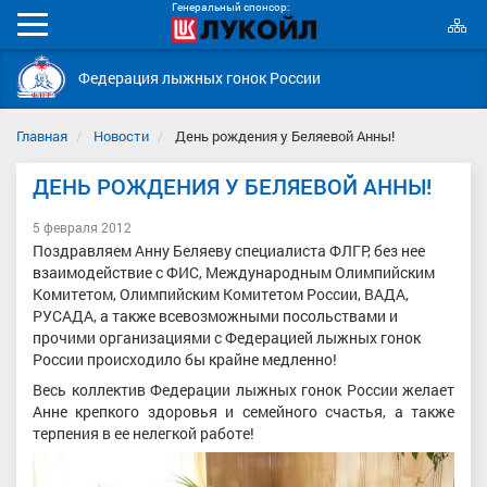
Генеральный спонсор:
К
Мобильное
с
меню
Федерация лыжных гонок России
Главная
Новости
День рождения у Беляевой Анны!
ДЕНЬ РОЖДЕНИЯ У БЕЛЯЕВОЙ АННЫ!
5 февраля 2012
Поздравляем Анну Беляеву специалиста ФЛГР, без нее
взаимодействие с ФИС, Международным Олимпийским
Комитетом, Олимпийским Комитетом России, ВАДА,
РУСАДА, а также всевозможными посольствами и
прочими организациями с Федерацией лыжных гонок
России происходило бы крайне медленно!
Весь коллектив Федерации лыжных гонок России желает
Анне крепкого здоровья и семейного счастья, а также
терпения в ее нелегкой работе!