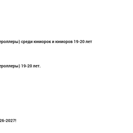
роллеры) среди юниорок и юниоров 19-20 лет
Поздеев Арсений Андреевич
Московская область
ч
Ившин Алекса
ская
МС, Приволжск
роллеры) 19-20 лет.
Республика с
26-2027!