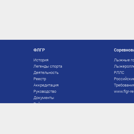
ФЛГР
Соревнов
История
Лыжные го
Легенды спорта
Лыжеролл
Деятельность
РЛЛС
Реестр
Российски
Аккредитация
Требования
Руководство
www.flgr-re
Документы
Рейтинг
Награды Федерации
Охрана труда