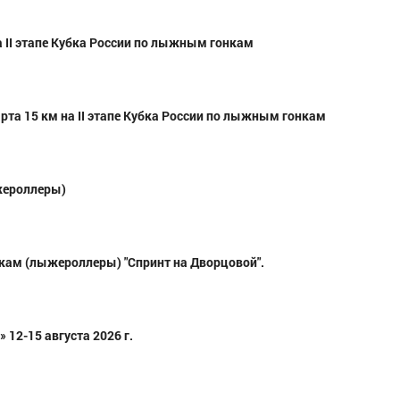
а II этапе Кубка России по лыжным гонкам
та 15 км на II этапе Кубка России по лыжным гонкам
жероллеры)
кам (лыжероллеры) "Спринт на Дворцовой".
 12-15 августа 2026 г.