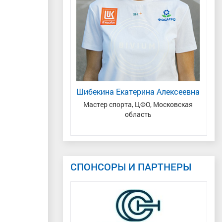
ндр Николаевич
Шибекина Екатерина Алексеевна
Че
ий, Удмуртская
Мастер спорта, ЦФО, Московская
. Якшур-Бодья
область
Це
СПОНСОРЫ И ПАРТНЕРЫ