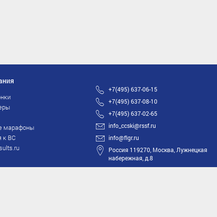
ания
+7(495) 637-06-15
нки
+7(495) 637-08-10
еры
+7(495) 637-02-65
info_ccski@rssf.ru
е марафоны
 к ВС
info@flgr.ru
sults.ru
Россия 119270, Москва, Лужнецкая
набережная, д.8