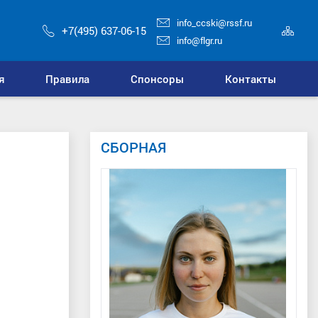
info_ccski@rssf.ru
Кар
+7(495) 637-06-15
сай
info@flgr.ru
я
Правила
Спонсоры
Контакты
СБОРНАЯ