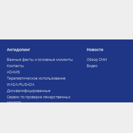
Антидопинг
Новости
Важные факты и основные моменты
Обзор СМИ
Контакты
Видео
ADAMS
Терапевтическое использование
WADA/RUSADA
Дисквалифицированные
Сервис по проверке лекарственных
средств
Права и обязанности
Документы
Запрещенный список
Тестирование