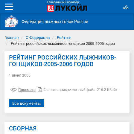
Генеральный спонсор:
К
Мобильное
с
меню
Федерация лыжных гонок России
Главная
О Федерации
Рейтинг
Рейтинг российских лыжников-гонщиков 2005-2006 годов
РЕЙТИНГ РОССИЙСКИХ ЛЫЖНИКОВ-
ГОНЩИКОВ 2005-2006 ГОДОВ
1 июня 2006
Просмотр
Скачать прикрепленный файл
216.2 Кбайт
Все документы
СБОРНАЯ