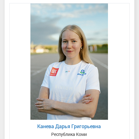
Канева Дарья Григорьевна
Республика Коми
МС, 