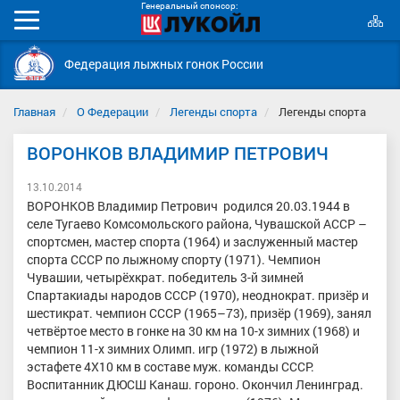
Генеральный спонсор:
К
Мобильное
с
меню
Федерация лыжных гонок России
Главная
О Федерации
Легенды спорта
Легенды спорта
ВОРОНКОВ ВЛАДИМИР ПЕТРОВИЧ
13.10.2014
ВОРОНКОВ Владимир Петрович родился 20.03.1944 в
селе Тугаево Комсомольского района, Чувашской АССР –
спортсмен, мастер спорта (1964) и заслуженный мастер
спорта СССР по лыжному спорту (1971). Чемпион
Чувашии, четырёхкрат. победитель 3-й зимней
Спартакиады народов СССР (1970), неоднократ. призёр и
шестикрат. чемпион СССР (1965–73), призёр (1969), занял
четвёртое место в гонке на 30 км на 10-х зимних (1968) и
чемпион 11-х зимних Олимп. игр (1972) в лыжной
эстафете 4Х10 км в составе муж. команды СССР.
Воспитанник ДЮСШ Канаш. гороно. Окончил Ленинград.