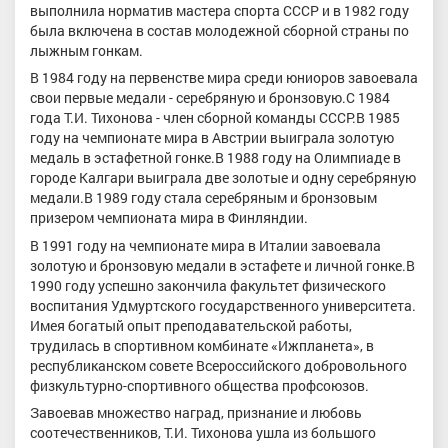
выполнила норматив мастера спорта СССР и в 1982 году
была включена в состав молодежной сборной страны по
лыжным гонкам.
В 1984 году на первенстве мира среди юниоров завоевала
свои первые медали - серебряную и бронзовую.С 1984
года Т.И. Тихонова - член сборной команды СССР.В 1985
году на чемпионате мира в Австрии выиграла золотую
медаль в эстафетной гонке.В 1988 году на Олимпиаде в
городе Калгари выиграла две золотые и одну серебряную
медали.В 1989 году стала серебряным и бронзовым
призером чемпионата мира в Финляндии.
В 1991 году на чемпионате мира в Италии завоевала
золотую и бронзовую медали в эстафете и личной гонке.В
1990 году успешно закончила факультет физического
воспитания Удмуртского государственного университета.
Имея богатый опыт преподавательской работы,
трудилась в спортивном комбинате «Ижпланета», в
республиканском совете Всероссийского добровольного
физкультурно-спортивного общества профсоюзов.
Завоевав множество наград, признание и любовь
соотечественников, Т.И. Тихонова ушла из большого