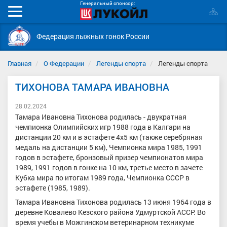
Генеральный спонсор:
К
Мобильное
с
меню
Федерация лыжных гонок России
Главная
О Федерации
Легенды спорта
Легенды спорта
ТИХОНОВА ТАМАРА ИВАНОВНА
28.02.2024
Тамара Ивановна Тихонова родилась - двукратная
чемпионка Олимпийских игр 1988 года в Калгари на
дистанции 20 км и в эстафете 4х5 км (также серебряная
медаль на дистанции 5 км), Чемпионка мира 1985, 1991
годов в эстафете, бронзовый призер чемпионатов мира
1989, 1991 годов в гонке на 10 км, третье место в зачете
Кубка мира по итогам 1989 года, Чемпионка СССР в
эстафете (1985, 1989).
Тамара Ивановна Тихонова родилась 13 июня 1964 года в
деревне Ковалево Кезского района Удмуртской АССР. Во
время учебы в Можгинском ветеринарном техникуме