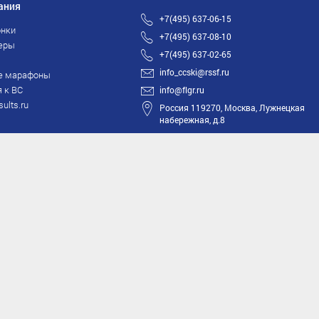
ания
+7(495) 637-06-15
нки
+7(495) 637-08-10
еры
+7(495) 637-02-65
info_ccski@rssf.ru
е марафоны
 к ВС
info@flgr.ru
sults.ru
Россия 119270, Москва, Лужнецкая
набережная, д.8