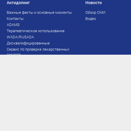
Антидопинг
Новости
Важные факты и основные моменты
Обзор СМИ
Контакты
Видео
ADAMS
Терапевтическое использование
WADA/RUSADA
Дисквалифицированные
Сервис по проверке лекарственных
средств
Права и обязанности
Документы
Запрещенный список
Тестирование
Рейтинг
Результаты ЭКМ
Сборная
www.flgr-results.ru
Основной состав
Юниорский состав
Тренеры
Специалисты
Аппарат