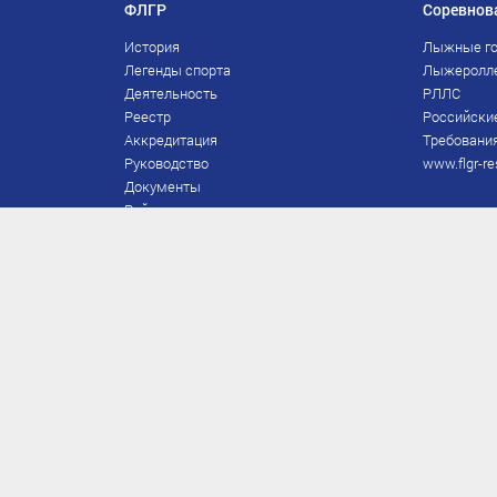
ФЛГР
Соревнов
История
Лыжные го
Легенды спорта
Лыжеролл
Деятельность
РЛЛС
Реестр
Российски
Аккредитация
Требования
Руководство
www.flgr-re
Документы
Рейтинг
Награды Федерации
Охрана труда
Правила
Спонсоры
Завершение карьеры
Правила по лыжным гонкам
ЕВСК
FIS/RUS
ТД