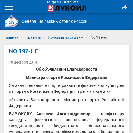
Генеральный спонсор:
К
Мобильное
с
меню
Федерация лыжных гонок России
Главная
Правила
Приказы по судьям
No 197-нг
NO 197-НГ
18 декабря 2014
Об объявлении Благодарности
Министра спорта Российской Федерации
За значительный вклад в развитие физической культуры
и спорта в Российской Федерации п р и к а з ы в а ю:
объявить Благодарность Министра спорта Российской
Федерации
БИРЮКОВУ Алексею Александровичу
– профессору
кафедры физического воспитания федерального
государственного бюджетного образовательного
учреждения высшего профессионального образования