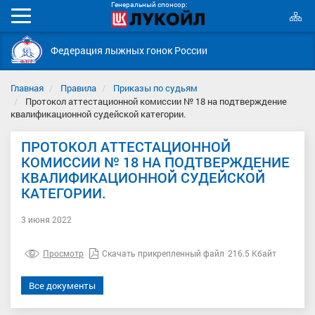
Генеральный спонсор:
К
Мобильное
с
меню
Федерация лыжных гонок России
Главная
Правила
Приказы по судьям
Протокол аттестационной комиссии № 18 на подтверждение
квалификационной судейской категории.
ПРОТОКОЛ АТТЕСТАЦИОННОЙ
КОМИССИИ № 18 НА ПОДТВЕРЖДЕНИЕ
КВАЛИФИКАЦИОННОЙ СУДЕЙСКОЙ
КАТЕГОРИИ.
3 июня 2022
Просмотр
Скачать прикрепленный файл
216.5 Кбайт
Все документы