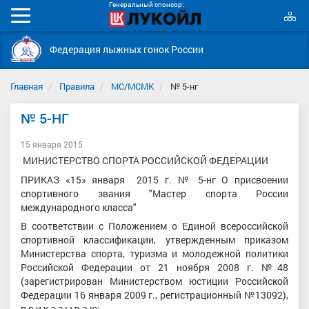
Генеральный спонсор:
К
Мобильное
с
меню
Федерация лыжных гонок России
Главная
Правила
МС/МСМК
№ 5-нг
№ 5-НГ
15 января 2015
МИНИСТЕРСТВО СПОРТА РОССИЙСКОЙ ФЕДЕРАЦИИ
ПРИКАЗ «15» января 2015 г. № 5-нг О присвоении
спортивного звания "Мастер спорта России
международного класса"
В соответствии с Положением о Единой всероссийской
спортивной классификации, утвержденным приказом
Министерства спорта, туризма и молодежной политики
Российской Федерации от 21 ноября 2008 г. №48
(зарегистрирован Министерством юстиции Российской
Федерации 16 января 2009 г., регистрационный №13092),
п р и к а з ы в а ю: