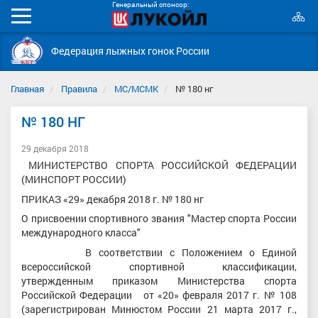
Генеральный спонсор:
К
Мобильное
с
меню
Федерация лыжных гонок России
Главная
Правила
МС/МСМК
№ 180 нг
№ 180 НГ
29 декабря 2018
МИНИСТЕРСТВО СПОРТА РОССИЙСКОЙ ФЕДЕРАЦИИ
(МИНСПОРТ РОССИИ)
ПРИКАЗ «29» декабря 2018 г. № 180 нг
О присвоении спортивного звания "Мастер спорта России
международного класса"
В соответствии с Положением о Единой
всероссийской спортивной классификации,
утвержденным приказом Министерства спорта
Российской Федерации от «20» февраля 2017 г. № 108
(зарегистрирован Минюстом России 21 марта 2017 г.,