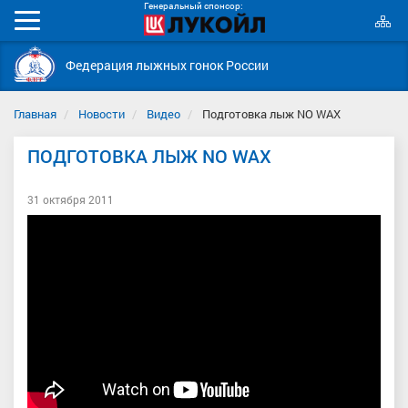
Генеральный спонсор:
К
Мобильное
с
меню
Федерация лыжных гонок России
Главная
Новости
Видео
Подготовка лыж NO WAX
ПОДГОТОВКА ЛЫЖ NO WAX
31 октября 2011