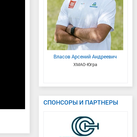
ья Михайловна
Власов Арсений Андреевич
К
еспублика Татарстан
ХМАО-Югра
СПОНСОРЫ И ПАРТНЕРЫ