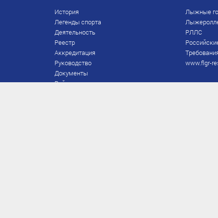
История
Лыжные го
Легенды спорта
Лыжеролл
Деятельность
РЛЛС
Реестр
Российски
Аккредитация
Требования
Руководство
www.flgr-re
Документы
Рейтинг
Награды Федерации
Охрана труда
Правила
Спонсоры
Завершение карьеры
Правила по лыжным гонкам
ЕВСК
FIS/RUS
ТД
Присвоение/подтверждение