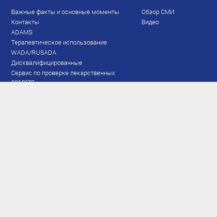
Важные факты и основные моменты
Обзор СМИ
Контакты
Видео
ADAMS
Терапевтическое использование
WADA/RUSADA
Дисквалифицированные
Сервис по проверке лекарственных
средств
Права и обязанности
Документы
Запрещенный список
Тестирование
Рейтинг
Результаты ЭКМ
Сборная
www.flgr-results.ru
Основной состав
Юниорский состав
Тренеры
Специалисты
Аппарат
Лыжероллеры