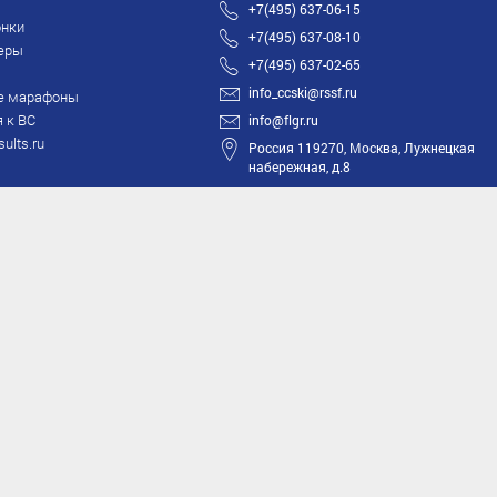
+7(495) 637-06-15
нки
+7(495) 637-08-10
еры
+7(495) 637-02-65
info_ccski@rssf.ru
е марафоны
 к ВС
info@flgr.ru
sults.ru
Россия 119270, Москва, Лужнецкая
набережная, д.8