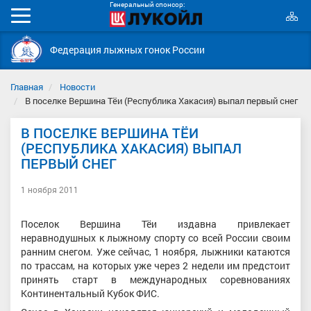
Генеральный спонсор:
К
Мобильное
с
меню
Федерация лыжных гонок России
Главная
Новости
В поселке Вершина Тёи (Республика Хакасия) выпал первый снег
В ПОСЕЛКЕ ВЕРШИНА ТЁИ
(РЕСПУБЛИКА ХАКАСИЯ) ВЫПАЛ
ПЕРВЫЙ СНЕГ
1 ноября 2011
Поселок Вершина Тёи издавна привлекает
неравнодушных к лыжному спорту со всей России своим
ранним снегом. Уже сейчас, 1 ноября, лыжники катаются
по трассам, на которых уже через 2 недели им предстоит
принять старт в международных соревнованиях
Континентальный Кубок ФИС.