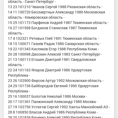
область - Санкт-Петербург -
13 23 101210 Чванов Сергей 1988 Рязанская область -
14 11 100720 Бессмертных Александр 1986 Московская
область - Кемеровская область -
15 25 101173 Парфенов Андрей 1987 Тюменская область -
16 27 101568 Богданов Станислав 1987 Тюменская
область -
17 4 102321 Ретивых Глеб 1991 Тюменская область -
18 15 100071 Газиев Радик 1986 Самарская область -
19 22 101343 Кисляков Егор 1988 Республика Коми -
20 28 100098 Двоскин Алексей 1983 Санкт-Петербург -
21 13 100113 Егошин Дмитрий 1981 Свердловская
область -
22 24 101163 Япаров Дмитрий 1986 Удмуртская
Республика -
23 26 102900 Фирсов Артур 1992 Московская область -
24 29 101736 Байбородов Евгений 1990 Удмуртская
Республика -
25 16 100037 Болотов Николай 1986 Москва -
26 17 101361 Панжинский Александр 1989 Москва -
27 19 102756 Устюгов Сергей 1992 Ханты-Мансийский АО -
28 8 100850 Власов Андрей 1986 Республика Коми -
29 20 101839 Виценко Алексей 1990 Республика Коми -