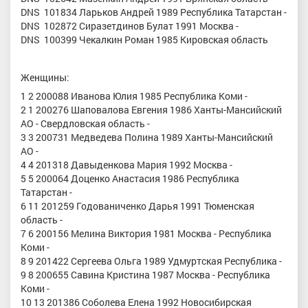
DNS 101834 Ларьков Андрей 1989 Республика Татарстан -
DNS 102872 Сиразетдинов Булат 1991 Москва -
DNS 100399 Чекалкин Роман 1985 Кировская область
Женщины:
1 2 200088 Иванова Юлия 1985 Республика Коми -
2 1 200276 Шаповалова Евгения 1986 Ханты-Мансийский
АО - Свердловская область -
3 3 200731 Медведева Полина 1989 Ханты-Мансийский
АО -
4 4 201318 Давыденкова Мария 1992 Москва -
5 5 200064 Доценко Анастасия 1986 Республика
Татарстан -
6 11 201259 Годованиченко Дарья 1991 Тюменская
область -
7 6 200156 Мелина Виктория 1981 Москва - Республика
Коми -
8 9 201422 Сергеева Ольга 1989 Удмуртская Республика -
9 8 200655 Савина Кристина 1987 Москва - Республика
Коми -
10 13 201386 Соболева Елена 1992 Новосибирская