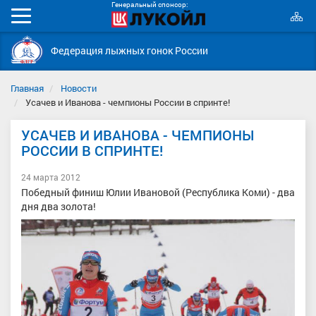
Генеральный спонсор:
К
Мобильное
с
меню
Федерация лыжных гонок России
Главная
Новости
Усачев и Иванова - чемпионы России в спринте!
УСАЧЕВ И ИВАНОВА - ЧЕМПИОНЫ
РОССИИ В СПРИНТЕ!
24 марта 2012
Победный финиш Юлии Ивановой (Республика Коми) - два
дня два золота!