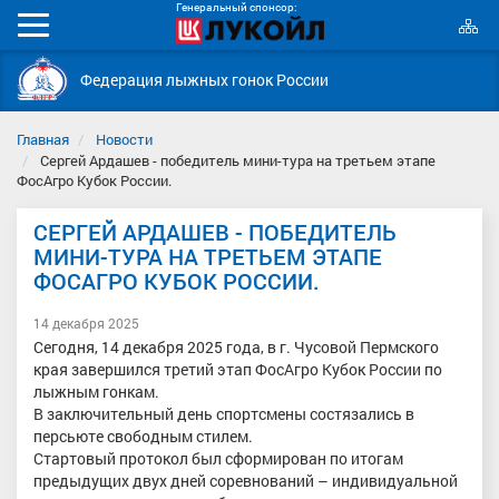
Генеральный спонсор:
К
Мобильное
с
меню
Федерация лыжных гонок России
Главная
Новости
Сергей Ардашев - победитель мини-тура на третьем этапе
ФосАгро Кубок России.
СЕРГЕЙ АРДАШЕВ - ПОБЕДИТЕЛЬ
МИНИ-ТУРА НА ТРЕТЬЕМ ЭТАПЕ
ФОСАГРО КУБОК РОССИИ.
14 декабря 2025
Сегодня, 14 декабря 2025 года, в г. Чусовой Пермского
края завершился третий этап ФосАгро Кубок России по
лыжным гонкам.
В заключительный день спортсмены состязались в
персьюте свободным стилем.
Стартовый протокол был сформирован по итогам
предыдущих двух дней соревнований – индивидуальной