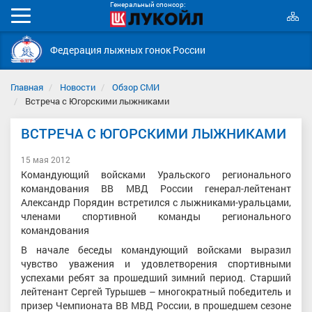
Генеральный спонсор:
К
Мобильное
с
меню
Федерация лыжных гонок России
Главная
Новости
Обзор СМИ
Встреча с Югорскими лыжниками
ВСТРЕЧА С ЮГОРСКИМИ ЛЫЖНИКАМИ
15 мая 2012
Командующий войсками Уральского регионального
командования ВВ МВД России генерал-лейтенант
Александр Порядин встретился с лыжниками-уральцами,
членами спортивной команды регионального
командования
В начале беседы командующий войсками выразил
чувство уважения и удовлетворения спортивными
успехами ребят за прошедший зимний период. Старший
лейтенант Сергей Турышев – многократный победитель и
призер Чемпионата ВВ МВД России, в прошедшем сезоне