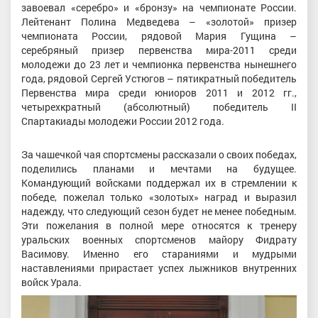
завоевал «серебро» и «бронзу» на чемпионате России.
Лейтенант Полина Медведева – «золотой» призер
чемпионата России, рядовой Мария Гущина –
серебряный призер первенства мира-2011 среди
молодежи до 23 лет и чемпионка первенства нынешнего
года, рядовой Сергей Устюгов – пятикратный победитель
Первенства мира среди юниоров 2011 и 2012 гг.,
четырехкратный (абсолютный) победитель II
Спартакиады молодежи России 2012 года.
За чашечкой чая спортсмены рассказали о своих победах,
поделились планами и мечтами на будущее.
Командующий войсками поддержал их в стремлении к
победе, пожелал только «золотых» наград и выразил
надежду, что следующий сезон будет не менее победным.
Эти пожелания в полной мере относятся к тренеру
уральских военных спортсменов майору Фидрату
Васимову. Именно его стараниями и мудрыми
наставлениями прирастает успех лыжников внутренних
войск Урала.