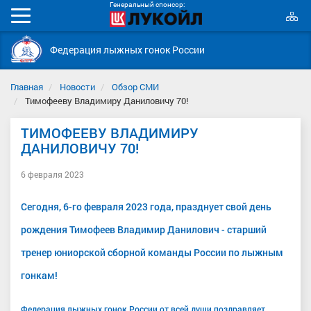
Генеральный спонсор:
К
Мобильное
с
меню
Федерация лыжных гонок России
Главная
Новости
Обзор СМИ
Тимофееву Владимиру Даниловичу 70!
ТИМОФЕЕВУ ВЛАДИМИРУ
ДАНИЛОВИЧУ 70!
6 февраля 2023
Сегодня, 6-го февраля 2023 года, празднует свой день
рождения Тимофеев Владимир Данилович - старший
тренер юниорской сборной команды России по лыжным
гонкам!
Федерация лыжных гонок России от всей души поздравляет