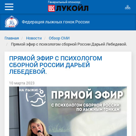
Генеральный спонсор:
К
Мобильное
с
меню
Федерация лыжных гонок России
Главная
Новости
Обзор СМИ
Прямой эфир с психологом сборной России Дарьей Лебедевой.
ПРЯМОЙ ЭФИР С ПСИХОЛОГОМ
СБОРНОЙ РОССИИ ДАРЬЕЙ
ЛЕБЕДЕВОЙ.
10 марта 2023