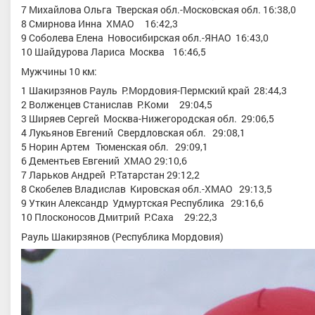
7 Михайлова Ольга Тверская обл.-Московская обл. 16:38,0
8 Смирнова Инна ХМАО 16:42,3
9 Соболева Елена Новосибирская обл.-ЯНАО 16:43,0
10 Шайдурова Лариса Москва 16:46,5
Мужчины 10 км:
1 Шакирзянов Рауль Р.Мордовия-Пермский край 28:44,3
2 Волженцев Станислав Р.Коми 29:04,5
3 Ширяев Сергей Москва-Нижегородская обл. 29:06,5
ев Александр Васильевич
Спицов Денис Сергеевич
4 Лукьянов Евгений Свердловская обл. 29:08,1
5 Норин Артем Тюменская обл. 29:09,1
нный мастер спорта, Северо-
Заслуженный мастер спорта
, Ураль
6 Дементьев Евгений ХМАО 29:10,6
й, Ленинградская область/
Тюменская область г. Тюмень
7 Ларьков Андрей Р.Татарстан 29:12,2
Ненецкий АО
8 Скобелев Владислав Кировская обл.-ХМАО 29:13,5
9 Уткин Александр Удмуртская Республика 29:16,6
10 Плосконосов Дмитрий Р.Саха 29:22,3
Рауль Шакирзянов (Республика Мордовия)