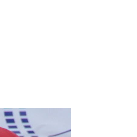
Ившин Александр Николаевич
Никитина Екате
ский,
МС, Приволжский, Удмуртская
Мастер спо
Республика с. Якшур-Бодья