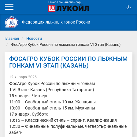
Генеральный спонсор:
К
Мобильное
с
меню
Федерация лыжных гонок России
Главная
Новости
ФосАгро Кубок России по лыжным гонкам VI Этап (Казань)
ФОСАГРО КУБОК РОССИИ ПО ЛЫЖНЫМ
ГОНКАМ VI ЭТАП (КАЗАНЬ)
12 января 2026
ФосАгро Кубок России по лыжным гонкам
⬇️ VI Этап - Казань (Республика Татарстан)
15 января. Четверг
11:00 – Свободный стиль 10 км. Женщины.
13:00 – Свободный стиль 15 км. Мужчины
17 января. Суббота
10:15 – Классический стиль – спринт. Квалификация
12:30 – Финальные, полуфинальные, четвертьфинальные
забеги