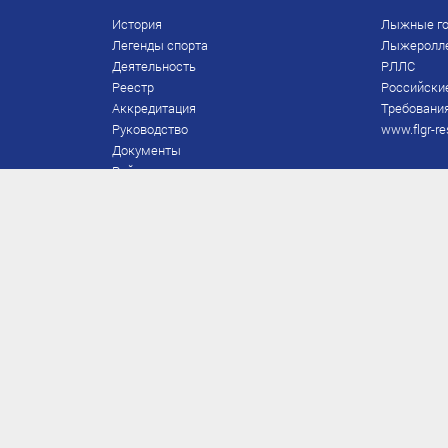
История
Лыжные го
Легенды спорта
Лыжеролл
Деятельность
РЛЛС
Реестр
Российски
Аккредитация
Требования
Руководство
www.flgr-re
Документы
Рейтинг
Награды Федерации
Охрана труда
Правила
Спонсоры
Завершение карьеры
Правила по лыжным гонкам
ЕВСК
FIS/RUS
ТД
Присвоение/подтверждение