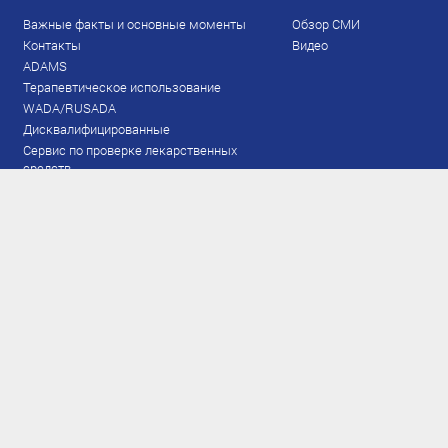
Важные факты и основные моменты
Обзор СМИ
Контакты
Видео
ADAMS
Терапевтическое использование
WADA/RUSADA
Дисквалифицированные
Сервис по проверке лекарственных
средств
Права и обязанности
Документы
Запрещенный список
Тестирование
Рейтинг
Результаты ЭКМ
Сборная
www.flgr-results.ru
Основной состав
Юниорский состав
Тренеры
Специалисты
Аппарат
Лыжероллеры