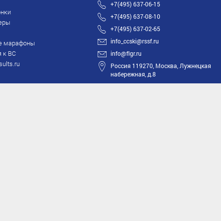
+7(495) 637-06-15
нки
+7(495) 637-08-10
еры
+7(495) 637-02-65
info_ccski@rssf.ru
е марафоны
 к ВС
info@flgr.ru
sults.ru
Россия 119270, Москва, Лужнецкая
набережная, д.8