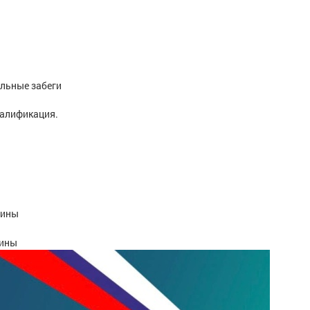
альные забеги
валификация.
на
Пеклецова Алина Евгеньевна
Никитина Екате
ть
Мастер спорта, Вологодская область
Мастер спо
щины
чины