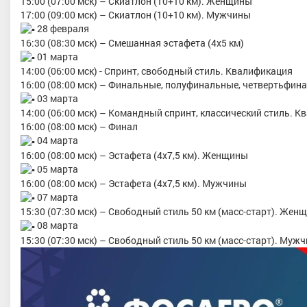
15:00 (07:00 мск) – Скиатлон (10+10 км). Женщины
17:00 (09:00 мск) – Скиатлон (10+10 км). Мужчины
28 февраля
16:30 (08:30 мск) – Смешанная эстафета (4х5 км)
01 марта
14:00 (06:00 мск) - Спринт, свободный стиль. Квалификация
16:00 (08:00 мск) – Финальные, полуфинальные, четвертьфин
03 марта
14:00 (06:00 мск) – Командный спринт, классический стиль. К
унов Иван Евгеньевич
Гончарова Карина Анатольев
16:00 (08:00 мск) – Финал
04 марта
р спорта
, ПФО, Республика
Мастер спорта, Тюменская облас
16:00 (08:00 мск) – Эстафета (4х7,5 км). Женщины
Татарстан, Казань
05 марта
16:00 (08:00 мск) – Эстафета (4х7,5 км). Мужчины
07 марта
15:30 (07:30 мск) – Свободный стиль 50 км (масс-старт). Жен
08 марта
15:30 (07:30 мск) – Свободный стиль 50 км (масс-старт). Муж