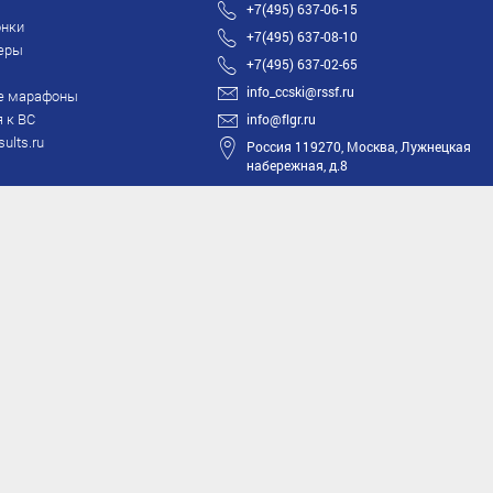
+7(495) 637-06-15
нки
+7(495) 637-08-10
еры
+7(495) 637-02-65
info_ccski@rssf.ru
е марафоны
 к ВС
info@flgr.ru
sults.ru
Россия 119270, Москва, Лужнецкая
набережная, д.8