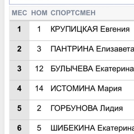
телев Савелий Павлович
Терентьев Александр Василье
р спорта, ПФО, Республика
Заслуженный мастер спорта, Севе
Татарстан, Казань
Западный, Ленинградская облас
Ненецкий АО