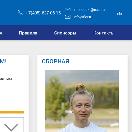
info_ccski@rssf.ru
Кар
+7(495) 637-06-15
сай
info@flgr.ru
я
Правила
Спонсоры
Контакты
М!
СБОРНАЯ
лыжным