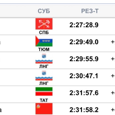
вич
Гончарова Карина Анатольевна
Фадеев
ро-
Мастер спорта, Тюменская область
Мастер спорта, Ре
ть/