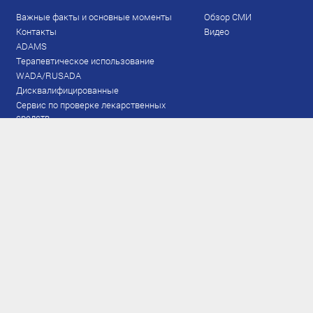
Важные факты и основные моменты
Обзор СМИ
Контакты
Видео
ADAMS
Терапевтическое использование
WADA/RUSADA
Дисквалифицированные
Сервис по проверке лекарственных
средств
Права и обязанности
Документы
Запрещенный список
Тестирование
Рейтинг
Результаты ЭКМ
Сборная
www.flgr-results.ru
Основной состав
Юниорский состав
Тренеры
Специалисты
Аппарат
Лыжероллеры