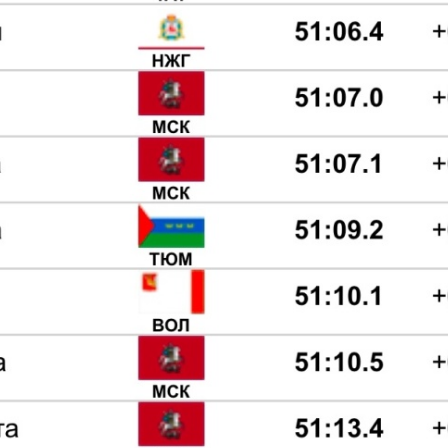
Плечёва Алён
Челябинск
Крупицкая Евгения Юрьевна
а
МС, Северо-Западный, г. Санкт-Петербург