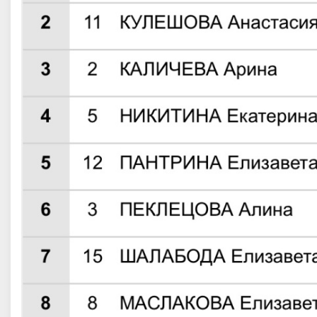
 Арина Александровна
Горбунов Иван Евгеньевич
Тюменская область
Мастер спорта
, ПФО, Республик
Татарстан, Казань