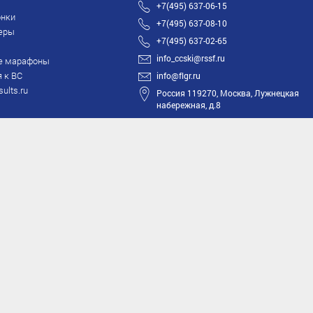
+7(495) 637-06-15
нки
+7(495) 637-08-10
еры
+7(495) 637-02-65
info_ccski@rssf.ru
е марафоны
 к ВС
info@flgr.ru
sults.ru
Россия 119270, Москва, Лужнецкая
набережная, д.8