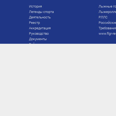
История
Лыжные го
Легенды спорта
Лыжеролл
Деятельность
РЛЛС
Реестр
Российски
Аккредитация
Требования
Руководство
www.flgr-re
Документы
Рейтинг
Награды Федерации
Охрана труда
Правила
Спонсоры
Завершение карьеры
Правила по лыжным гонкам
ЕВСК
FIS/RUS
ТД
Присвоение/подтверждение