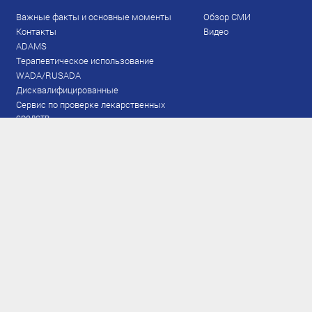
Важные факты и основные моменты
Обзор СМИ
Контакты
Видео
ADAMS
Терапевтическое использование
WADA/RUSADA
Дисквалифицированные
Сервис по проверке лекарственных
средств
Права и обязанности
Документы
Запрещенный список
Тестирование
Рейтинг
Результаты ЭКМ
Сборная
www.flgr-results.ru
Основной состав
Юниорский состав
Тренеры
Специалисты
Аппарат
Лыжероллеры