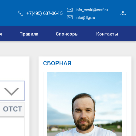
info_ccski@rssf.ru
Кар
+7(495) 637-06-15
сай
info@flgr.ru
я
Правила
Спонсоры
Контакты
СБОРНАЯ