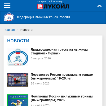
Генеральный спонсор:
К
Мобильное
с
меню
Федерация лыжных гонок России
Главная
Новости
НОВОСТИ
Лыжероллерная трасса на лыжном
стадионе «Тирвас»
6 августа 2026
Первенство России по лыжным гонкам
(лыжероллеры) 19-20 лет.
26 июля 2026
Чемпионат России по лыжным гонкам
(лыжероллеры) 2026.
25 июля 2026