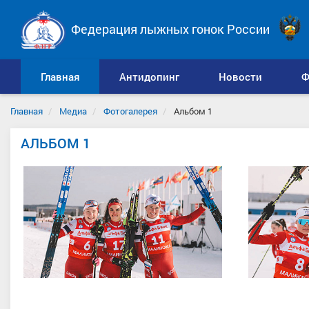
Федерация лыжных гонок России
Главная
Антидопинг
Новости
Ф
Главная
Медиа
Фотогалерея
Альбом 1
АЛЬБОМ 1