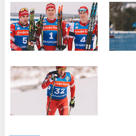
в Даниил Владиславович
Гончарова Карина Анатольев
порта, Свердловская область
Мастер спорта, Тюменская облас