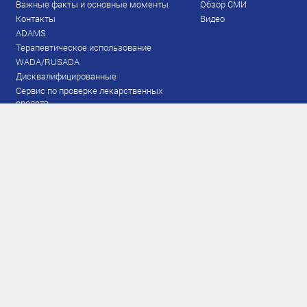
Важные факты и основные моменты
Обзор СМИ
Контакты
Видео
ADAMS
Терапевтическое использование
WADA/RUSADA
Дисквалифицированные
Сервис по проверке лекарственных
средств
Права и обязанности
Документы
Запрещенный список
Тестирование
Рейтинг
Результаты ЭКМ
Сборная
www.flgr-results.ru
Основной состав
Юниорский состав
Тренеры
Специалисты
Аппарат
Лыжероллеры