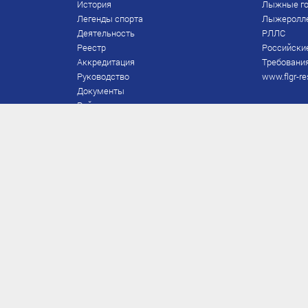
История
Лыжные го
Легенды спорта
Лыжеролл
Деятельность
РЛЛС
Реестр
Российски
Аккредитация
Требования
Руководство
www.flgr-re
Документы
Рейтинг
Награды Федерации
Охрана труда
Правила
Спонсоры
Завершение карьеры
Правила по лыжным гонкам
ЕВСК
FIS/RUS
ТД
Присвоение/подтверждение
Приказы по судьям