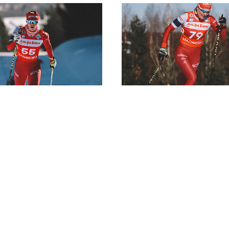
на
Маслакова Елизавета
Сорина Тать
Александровна
ть
Заслуженный масте
Тюменская обл
Мастер спорта, Ленинградская область