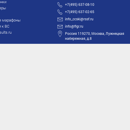
нки
+7(495) 637-08-10
еры
+7(495) 637-02-65
info_ccski@rssf.ru
е марафоны
 к ВС
info@flgr.ru
sults.ru
Россия 119270, Москва, Лужнецкая
набережная, д.8