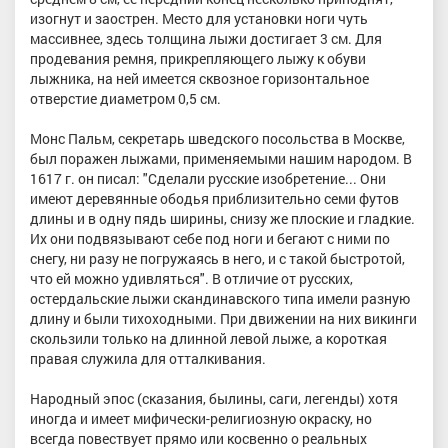
изогнут и заострен. Место для установки ноги чуть
массивнее, здесь толщина лыжи достигает 3 см. Для
продевания ремня, прикрепляющего лыжу к обуви
лыжника, на ней имеется сквозное горизонтальное
отверстие диаметром 0,5 см.
Монс Пальм, секретарь шведского посольства в Москве,
был поражен лыжами, применяемыми нашим народом. В
1617 г. он писал: "Сделали русские изобретение... Они
имеют деревянные ободья приблизительно семи футов
длины и в одну пядь ширины, снизу же плоские и гладкие.
Их они подвязывают себе под ноги и бегают с ними по
снегу, ни разу не погружаясь в него, и с такой быстротой,
что ей можно удивляться". В отличие от русских,
остердальские лыжи скандинавского типа имели разную
длину и были тихоходными. При движении на них викинги
скользили только на длинной левой лыже, а короткая
правая служила для отталкивания.
Народный эпос (сказания, былины, саги, легенды) хотя
иногда и имеет мифически-религиозную окраску, но
всегда повествует прямо или косвенно о реальных