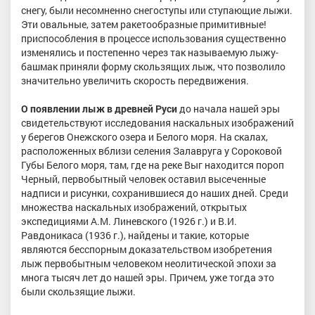
снегу, были несомненно снегоступы или ступающие лыжи.
Эти овальные, затем ракетообразные примитивные!
приспособления в процессе использования существенно
изменялись и постепенно через так называемую лыжу-
башмак приняли форму скользящих лыж, что позволило
значительно увеличить скорость передвижения.
О появлении лыж в древней Руси
до начала нашей эры
свидетельствуют исследования наскальных изображений
у берегов Онежского озера и Белого моря. На скалах,
расположенных вблизи селения Залавруга у Сороковой
Губы Белого моря, там, где на реке Выг находится пороп
Черный, первобытный человек оставил высеченные
надписи и рисунки, сохранившиеся до наших дней. Среди
множества наскальных изображений, открытых
экспедициями А.М. Линевского (1926 г.) и В.И.
Равдоникаса (1936 г.), найдены и такие, которые
являются бесспорным доказательством изобретения
лыж первобытным человеком неолитической эпохи за
многа тысяч лет до нашей эры. Причем, уже тогда это
были скользящие лыжи.