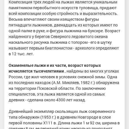
Композиция трех людей на лыжах является уникальным
памятником первобытного искусств туловища, придают
всей композиции особую стройность и выразительность.
Весьма впечатляют своим изяществом фигуры
пятнадцати лыжников, двенадцать из которых имеют по
одной палке в руке, и фигура лыжника на буксире. Возраст
найденного у берегов Северного ледовитого океана
наскального рисунка лыжника с топором - его в шутку
называют первым биатлонистом - археологи определяют
в 12 тыс. лет.
Окаменелые лыжи и их части, возраст которых
исчисляется тысячелетиями
, найдены во многих уголках
России, где жил человек в условиях снежной зимы. Одна
из последних находок (А.М. Микляев, 1982 г.) обнаружена
на территории Псковской области. По заключению
специалистов, эта лыжа является одной из самых
древних - сделана около 4300 лет назад.
Древнейший экземпляр скользящих лыж современного
типа обнаружен (1953 г.) в древнем Новгороде в слое
первой половины Х111 в. Длина лыжи 1 м 92 см, ширина в
среднем 8 см, ее передний конец несколько приподнят,