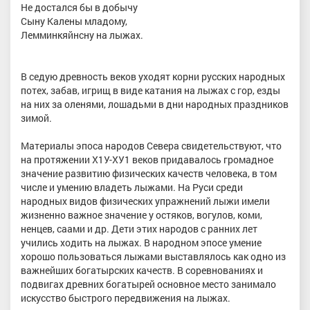
Не достался бы в добычу
Сыну Калены младому,
Лемминкяйнсну на лыжах.
В седую древность веков уходят корни русских народных
потех, забав, игрищ в виде катания на лыжах с гор, езды
на них за оленями, лошадьми в дни народных праздников
зимой.
Материалы эпоса народов Севера свидетельствуют, что
на протяжении Х1У-ХУ1 веков придавалось громадное
значение развитию физических качеств человека, в том
числе и умению владеть лыжами. На Руси среди
народных видов физических упражнений лыжи имели
жизненно важное значение у остяков, вогулов, коми,
ненцев, саами и др. Дети этих народов с ранних лет
учились ходить на лыжах. В народном эпосе умение
хорошо пользоваться лыжами выставлялось как одно из
важнейших богатырских качеств. В соревнованиях и
подвигах древних богатырей основное место занимало
искусство быстрого передвижения на лыжах.