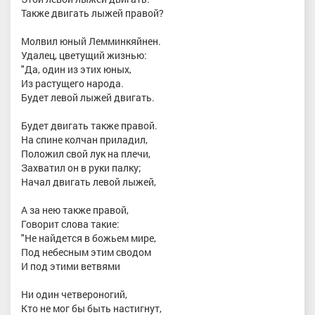
Также двигать лыжей правой?
Молвил юный Лемминкяйнен.
Удалец, цветущий жизнью:
"Да, один из этих юных,
Из растущего народа.
Будет левой лыжей двигать.
Будет двигать также правой.
На спине колчан приладил,
Положил свой лук на плечи,
Захватил он в руки палку;
Начал двигать левой лыжей,
А за нею также правой,
Говорит слова такие:
"Не найдется в божьем мире,
Под небесным этим сводом
И под этими ветвями
Ни один четвероногий,
Кто не мог бы быть настигнут,