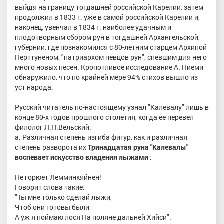
выйдя на границу тогдашней российской Карелии, затем
продолжил в 1833 г. уже в самой российской Карелии и,
наконец, увенчал в 1834 г. наиболее удачным и
плодотворным сбором рун в тогдашней Архангельской,
губернии, где познакомился с 80-летним старцем Архипой
Перттуненом, "патриархом певцов рун", спевшим для него
много новых песен. Кропотливое исследование А. Ниеми
обнаружило, что по крайней мере 94% стихов вышло из
уст народа.
Русский читатель по-настоящему узнал "Калевалу" лишь в
конце 80-х годов прошлого столетия, когда ее перевел
филолог Л.П.Вельский.
а. Различная степень изгиба фигур, как и различная
степень разворота их
Тринадцатая руна "Калевалы"
воспевает искусство владения лыжами
:
Не горюет Лемминкяйнен!
Говорит слова такие:
"Ты мне только сделай лыжи,
Чтоб они готовы были
А уж я поймаю лося На поляне дальней Хийси".