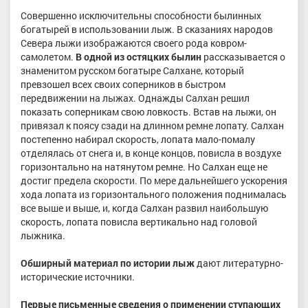
Совершенно исключительны способности былинных
богатырей в использовании лыж. В сказаниях народов
Севера лыжи изображаются своего рода ковром-
самолетом.
В одной из остяцких былин
рассказывается о
знаменитом русском богатыре Салхане, который
превзошел всех своих соперников в быстром
передвижении на лыжах. Однажды Салхан решил
показать соперникам свою ловкость. Встав на лыжи, он
привязал к поясу сзади на длинном ремне лопату. Салхан
постепенно набирал скорость, лопата мало-помалу
отделялась от снега и, в конце концов, повисла в воздухе
горизонтально на натянутом ремне. Но Салхан еще не
достиг предела скорости. По мере дальнейшего ускорения
хода лопата из горизонтального положения поднималась
все выше и выше, и, когда Салхан развил наибольшую
скорость, лопата повисла вертикально над головой
лыжника.
Обширный материал по истории лыж
дают литературно-
исторические источники.
Первые письменные сведения о применении ступающих