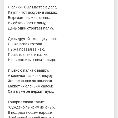
Люликкн был мастер в деле,
Кауппи тот искусен в лыжах,
Вырезает лыжи в осень,
Их обтачивает в зиму,
День один строгает палку.
День другой - кольцо упора.
Лыжа левая готова.
Лыжа правая за нею,
Приготовлены и палки,
И приложены к ним кольца,
И ценою палка с выдру.
А колечко - с лисью шкуру.
Жиром лыжи он намазал,
Мажет их оленьим салом;
Сам в уме он держит думу,
Говорит слова такие:
"Суждено ль кому из юных,
В подрастающем народе,
Этой левой лыжей двигать.