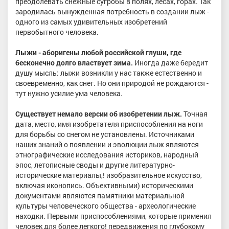
преодолевать снежные сугробы в полях, лесах, горах. Так
зародилась вынужденная потребность в создании лыж -
одного из самых удивительных изобретений
первобытного человека.
Лыжи - аборигены любой российской глуши, где
бесконечно долго властвует зима.
Иногда даже бередит
душу мысль: лыжи возникли у нас также естественно и
своевременно, как снег. Но они природой не рождаются -
тут нужно усилие ума человека.
Существует немало версии об изобретении лыж.
Точная
дата, место, имя изобретателя приспособления на ноги
для борьбы со снегом не установлены. Источниками
наших знаний о появлении и эволюции лыж являются
этнографические исследования историков, народный
эпос, летописные своды и другие литературно-
исторические материалы,! изобразительное искусство,
включая иконопись. Объективными) историческими
документами являются памятники материальной
культуры человеческого общества - археологические
находки. Первыми приспособлениями, которые применил
человек для более легкого! передвижения по глубокому