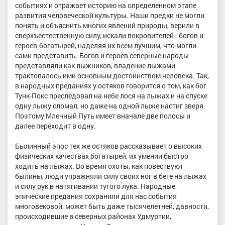
событиях и отражает историю на определенном этапе
развития человеческой культуры. Наши предки не могли
понять и объяснить многих явлений природы, верили в
сверхъестественную силу, искали покровителей - богов и
героев-богатырей, наделяя их всем лучшим, что могли
сами представить. Богов и героев северные народы
представляли как лыжников, владение лыжами
трактовалось ими основным достоинством человека. Так,
в народных преданиях у остяков говорится о том, как бог
Тунк-Покс преследовал на небе лося на лыжах и на спуске
одну лыжу сломал, но даже на одной лыже настиг зверя.
Поэтому Млечный Путь имеет вначале две полосы и
далее переходит в одну.
Былинный эпос тех же остяков рассказывает о высоких
физических качествах богатырей, их умении быстро
ходить на лыжах. Во время охоты, как повествуют
былины, люди упражняли силу своих ног в беге на лыжах
и силу рук в натягивании тугого лука. Народные
эпические предания сохранили для нас события
многовековой, может быть даже тысячелетней, давности,
происходившие в северных районах Удмуртии,