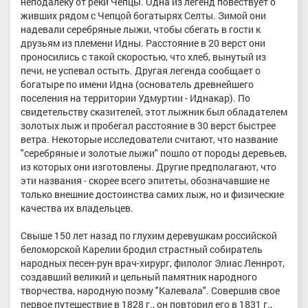
неподалеку от реки Чепцы. Одна из легенд повествует о
живших рядом с Чепцой богатырях Селты. Зимой они
надевали серебряные лыжи, чтобы сбегать в гости к
друзьям из племени Идны. Расстояние в 20 верст они
проносились с такой скоростью, что хлеб, вынутый из
печи, не успевал остыть. Другая легенда сообщает о
богатыре по имени Идна (основатель древнейшего
поселения на территории Удмуртии - Иднакар). По
свидетельству сказителей, этот лыжник был обладателем
золотых лыж и пробегал расстояние в 30 верст быстрее
ветра. Некоторые исследователи считают, что название
"серебряные и золотые лыжи" пошло от породы деревьев,
из которых они изготовлены. Другие предполагают, что
эти названия - скорее всего эпитеты, обозначавшие не
только внешние достоинства самих лыж, но и физические
качества их владельцев.
Свыше 150 лет назад по глухим деревушкам российской
беломорской Карелии бродил страстный собиратель
народных песен-рун врач-хирург, филолог Элиас Леннрот,
создавший великий и цельный памятник народного
творчества, народную поэму "Калевала". Совершив свое
первое путешествие в 1828 г., он повторил его в 1831 г.,