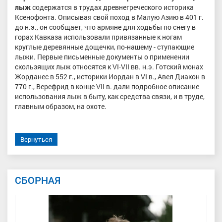
лыж
содержатся в трудах древнегреческого историка
Ксенофонта. Описывая свой поход в Малую Азию в 401 г.
до н.э., он сообщает, что армяне для ходьбы по снегу в
горах Кавказа использовали привязанные к ногам
круглые деревянные дощечки, по-нашему - ступающие
лыжи. Первые письменные документы о применении
скользящих лыж относятся к VI-VII вв. н.э. Готский монах
Жорданес в 552 г., историки Иордан в VI в., Авел Диакон в
770 г., Верефрид в конце VII в. дали подробное описание
использования лыж в быту, как средства связи, и в труде,
главным образом, на охоте.
Вернуться
СБОРНАЯ