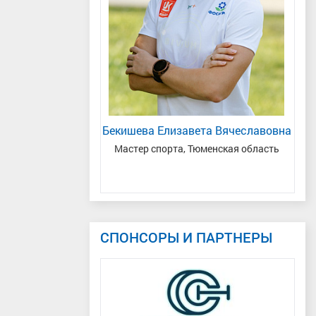
ей Николаевич
Бекишева Елизавета Вячеславовна
дународного класса
,
Мастер спорта, Тюменская область
блика Татарстан, г.
Зас
ные Челны
СПОНСОРЫ И ПАРТНЕРЫ