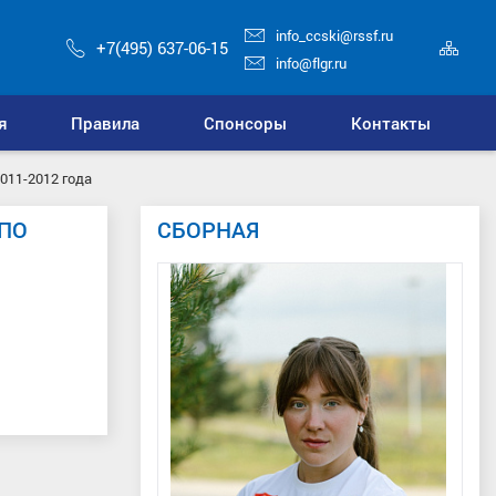
info_ccski@rssf.ru
Кар
+7(495) 637-06-15
сай
info@flgr.ru
я
Правила
Спонсоры
Контакты
011-2012 года
ПО
СБОРНАЯ