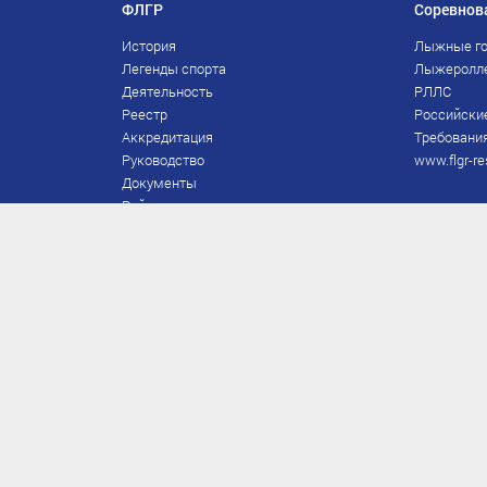
ФЛГР
Соревнов
История
Лыжные го
Легенды спорта
Лыжеролл
Деятельность
РЛЛС
Реестр
Российски
Аккредитация
Требования
Руководство
www.flgr-re
Документы
Рейтинг
Награды Федерации
Охрана труда
Правила
Спонсоры
Завершение карьеры
Правила по лыжным гонкам
ЕВСК
FIS/RUS
ТД