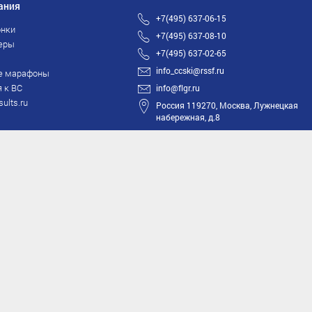
ания
+7(495) 637-06-15
нки
+7(495) 637-08-10
еры
+7(495) 637-02-65
info_ccski@rssf.ru
е марафоны
 к ВС
info@flgr.ru
sults.ru
Россия 119270, Москва, Лужнецкая
набережная, д.8