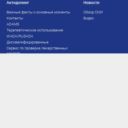
Антидопинг
Новости
Важные факты и основные моменты
Обзор СМИ
Контакты
Видео
ADAMS
Терапевтическое использование
WADA/RUSADA
Дисквалифицированные
Сервис по проверке лекарственных
средств
Права и обязанности
Документы
Запрещенный список
Тестирование
Рейтинг
Результаты ЭКМ
Сборная
www.flgr-results.ru
Основной состав
Юниорский состав
Тренеры
Специалисты
Аппарат