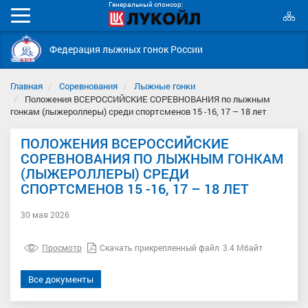
Генеральный спонсор:
К
Мобильное
с
меню
Федерация лыжных гонок России
Главная
Соревнования
Лыжные гонки
Положения ВСЕРОССИЙСКИЕ СОРЕВНОВАНИЯ по лыжным
гонкам (лыжероллеры) среди спортсменов 15 -16, 17 – 18 лет
ПОЛОЖЕНИЯ ВСЕРОССИЙСКИЕ
СОРЕВНОВАНИЯ ПО ЛЫЖНЫМ ГОНКАМ
(ЛЫЖЕРОЛЛЕРЫ) СРЕДИ
СПОРТСМЕНОВ 15 -16, 17 – 18 ЛЕТ
30 мая 2026
Просмотр
Скачать прикрепленный файл
3.4 Мбайт
Все документы