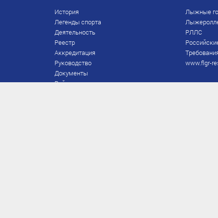
История
Лыжные го
Легенды спорта
Лыжеролл
Деятельность
РЛЛС
Реестр
Российски
Аккредитация
Требования
Руководство
www.flgr-re
Документы
Рейтинг
Награды Федерации
Охрана труда
Правила
Спонсоры
Завершение карьеры
Правила по лыжным гонкам
ЕВСК
FIS/RUS
ТД
Присвоение/подтверждение