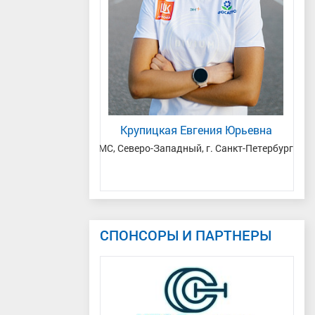
й Александрович
Крупицкая Евгения Юрьевна
Р
 ПФО, Республика
МС, Северо-Западный, г. Санкт-Петербург
Мас
н, Казань
СПОНСОРЫ И ПАРТНЕРЫ