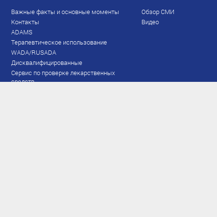
Важные факты и основные моменты
Обзор СМИ
Контакты
Видео
ADAMS
Терапевтическое использование
WADA/RUSADA
Дисквалифицированные
Сервис по проверке лекарственных
средств
Права и обязанности
Документы
Запрещенный список
Тестирование
Рейтинг
Результаты ЭКМ
Сборная
www.flgr-results.ru
Основной состав
Юниорский состав
Тренеры
Специалисты
Аппарат
Лыжероллеры