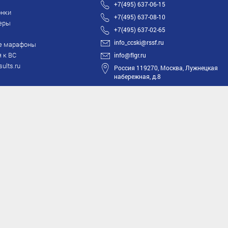
+7(495) 637-06-15
нки
+7(495) 637-08-10
еры
+7(495) 637-02-65
info_ccski@rssf.ru
е марафоны
 к ВС
info@flgr.ru
sults.ru
Россия 119270, Москва, Лужнецкая
набережная, д.8