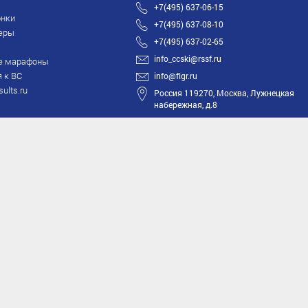
+7(495) 637-06-15
нки
+7(495) 637-08-10
еры
+7(495) 637-02-65
info_ccski@rssf.ru
е марафоны
 к ВС
info@flgr.ru
sults.ru
Россия 119270, Москва, Лужнецкая
набережная, д.8