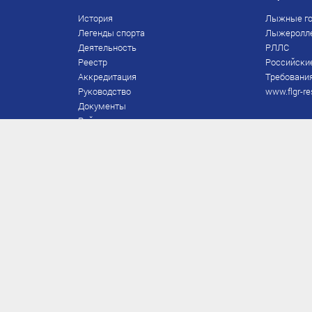
История
Лыжные го
Легенды спорта
Лыжеролл
Деятельность
РЛЛС
Реестр
Российски
Аккредитация
Требования
Руководство
www.flgr-re
Документы
Рейтинг
Награды Федерации
Охрана труда
Правила
Спонсоры
Завершение карьеры
Правила по лыжным гонкам
ЕВСК
FIS/RUS
ТД
Присвоение/подтверждение