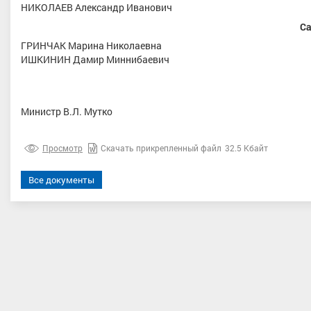
НИКОЛАЕВ Александр Иванович
Са
ГРИНЧАК Марина Николаевна
ИШКИНИН Дамир Миннибаевич
Министр В.Л. Мутко
нова Лидия Евгеньевна
Пузанов Дмитрий Александро
орта международного класса,
Хабаровский край
Просмотр
Скачать прикрепленный файл
32.5 Кбайт
ика Татарстан , Республика
Татарстан
Все документы