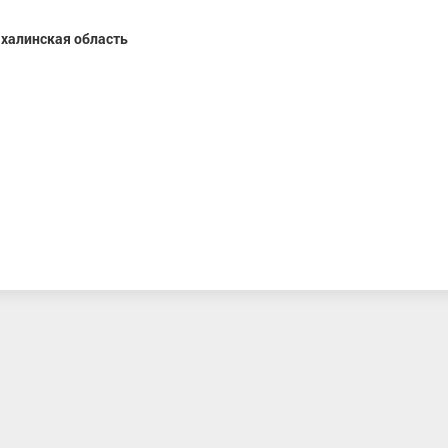
халинская область
вич
Большунов Александр
Баранова Ален
Александрович
Мастер спорта, С
область/ То
Заслуженный мастер спорта, Республика
Татарстан